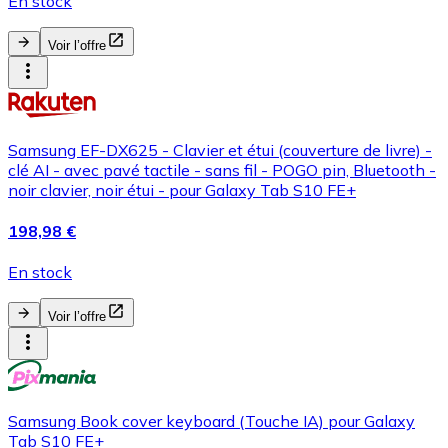
En stock
Voir l’offre
Samsung EF-DX625 - Clavier et étui (couverture de livre) -
clé AI - avec pavé tactile - sans fil - POGO pin, Bluetooth -
noir clavier, noir étui - pour Galaxy Tab S10 FE+
198,98 €
En stock
Voir l’offre
Samsung Book cover keyboard (Touche IA) pour Galaxy
Tab S10 FE+