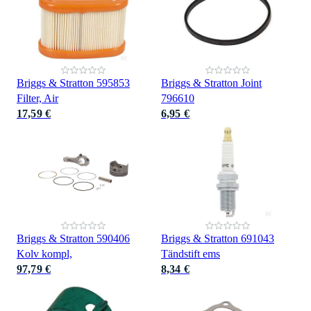
Briggs & Stratton 595853
Briggs & Stratton Joint
Filter, Air
796610
17,59 €
6,95 €
Briggs & Stratton 590406
Briggs & Stratton 691043
Kolv kompl,
Tändstift ems
97,79 €
8,34 €