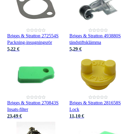
Briggs & Stratton 272554S
Briggs & Stratton 493880S
Packning-insugningsrör
tändstiftsklämma
5,22 €
5,29 €
Briggs & Stratton 270843S
Briggs & Stratton 281658S
Insats-filter
Lock
23,49 €
11,10 €