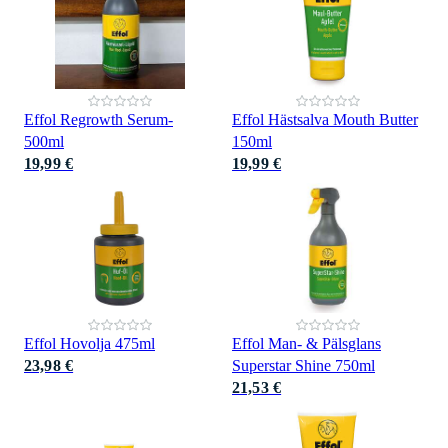
Effol Regrowth Serum-
Effol Hästsalva Mouth Butter
500ml
150ml
19,99 €
19,99 €
Effol Hovolja 475ml
Effol Man- & Pälsglans
23,98 €
Superstar Shine 750ml
21,53 €