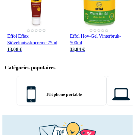
Effol Effax
Effol Hov-Gel Vinterbruk-
Stövelputs/skocreme 75ml
500ml
13,08 €
33,84 €
Catégories populaires
Téléphone portable