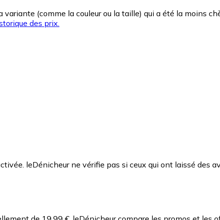
la variante (comme la couleur ou la taille) qui a été la moins 
storique des prix.
ctivée. leDénicheur ne vérifie pas si ceux qui ont laissé des av
ellement de 19,99 €.
leDénicheur compare les promos et les o