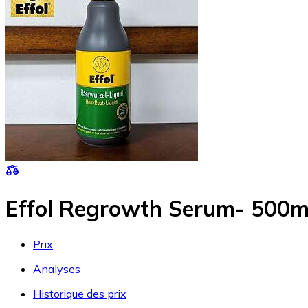
Effol Regrowth Serum- 500m
Prix
Analyses
Historique des prix