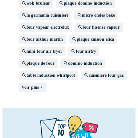
wok bruleur
plaque domino induction
la germania cuisiniere
micro ondes beko
four vapeur electrolux
four hisense vapeur
four arthur martin
plaque cuisson elica
mini four air fryer
four airfry
plaque de four
domino induction
table induction whirlpool
cuisiniere four gaz
Voir plus