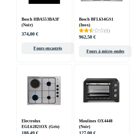
Bosch HBA553BA3F
Bosch BFL634GS1
(Noir)
(Inox)
(
1
)
374,00 €
962,50 €
Fours encastrés
Fours à micro-ondes
Electrolux
Moulinex OX4448
EGL62821OX (Gris)
(Noir)
188,49 €
127,00 €