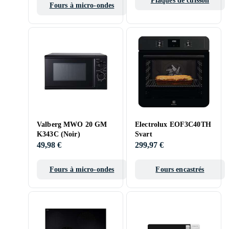
Plaques de cuisson
Fours à micro-ondes
Valberg MWO 20 GM
Electrolux EOF3C40TH
K343C (Noir)
Svart
49,98 €
299,97 €
Fours à micro-ondes
Fours encastrés