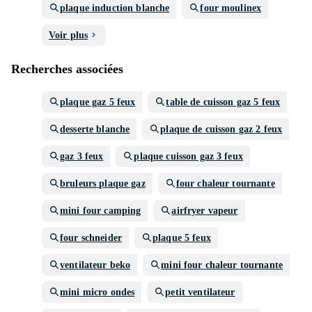
plaque induction blanche
four moulinex
Voir plus
Recherches associées
plaque gaz 5 feux
table de cuisson gaz 5 feux
desserte blanche
plaque de cuisson gaz 2 feux
gaz 3 feux
plaque cuisson gaz 3 feux
bruleurs plaque gaz
four chaleur tournante
mini four camping
airfryer vapeur
four schneider
plaque 5 feux
ventilateur beko
mini four chaleur tournante
mini micro ondes
petit ventilateur