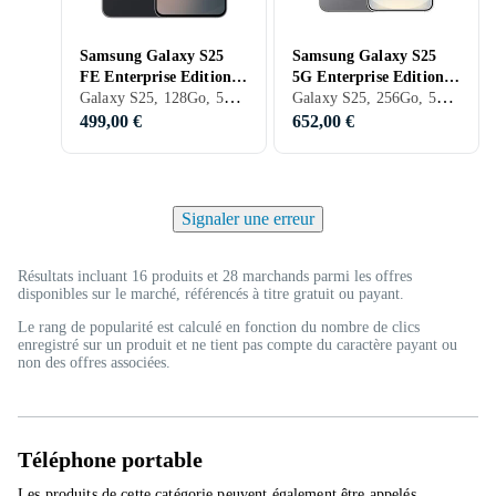
Samsung Galaxy S25
Samsung Galaxy S25
FE Enterprise Edition
5G Enterprise Edition
Galaxy S25, 128Go, 5G (NR), 6.7 pouces, 8Go, 2025
Galaxy S25, 256Go, 5G (NR), 6.2 pouces, 12Go, 2026
5G 8GB RAM 128GB
12GB RAM 256GB
499,00 €
652,00 €
Signaler une erreur
Résultats incluant 16 produits et 28 marchands parmi les offres
disponibles sur le marché, référencés à titre gratuit ou payant.
Le rang de popularité est calculé en fonction du nombre de clics
enregistré sur un produit et ne tient pas compte du caractère payant ou
non des offres associées.
Téléphone portable
Les produits de cette catégorie peuvent également être appelés