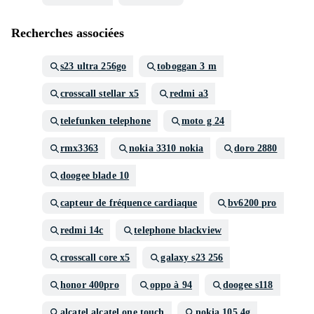
Recherches associées
s23 ultra 256go
toboggan 3 m
crosscall stellar x5
redmi a3
telefunken telephone
moto g 24
rmx3363
nokia 3310 nokia
doro 2880
doogee blade 10
capteur de fréquence cardiaque
bv6200 pro
redmi 14c
telephone blackview
crosscall core x5
galaxy s23 256
honor 400pro
oppo à 94
doogee s118
alcatel alcatel one touch
nokia 105 4g