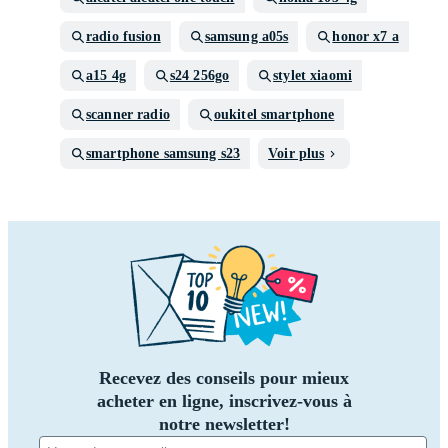
radio fusion
samsung a05s
honor x7 a
a15 4g
s24 256go
stylet xiaomi
scanner radio
oukitel smartphone
smartphone samsung s23
Voir plus
Recevez des conseils pour mieux
acheter en ligne, inscrivez-vous à
notre newsletter!