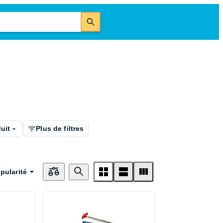
uit
Plus de filtres
pularité