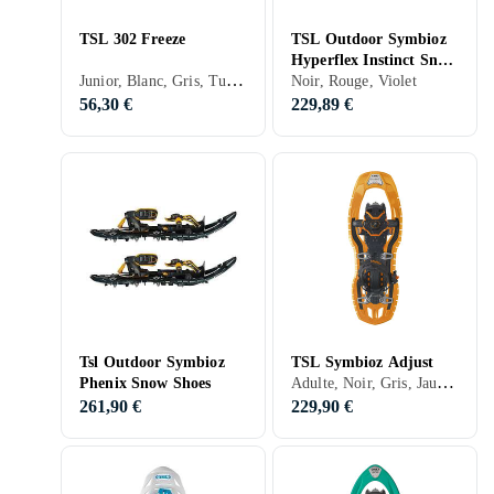
TSL 302 Freeze
TSL Outdoor Symbioz
Hyperflex Instinct Snow
Junior, Blanc, Gris, Turkos, Bleu, Rouge, Orange, Vert, Rose
Shoes
Noir, Rouge, Violet
56,30 €
229,89 €
Tsl Outdoor Symbioz
TSL Symbioz Adjust
Adulte, Noir, Gris, Jaune, Orange
Phenix Snow Shoes
261,90 €
229,90 €