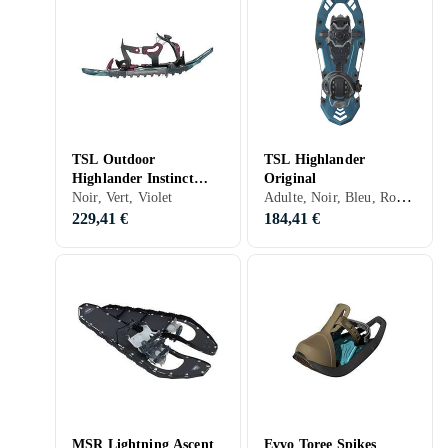
TSL Outdoor
TSL Highlander
Highlander Instinct
Original
Adulte, Noir, Bleu, Rouge, Orange
Snow Shoes
Noir, Vert, Violet
229,41 €
184,41 €
MSR Lightning Ascent
Evvo Toree Spikes