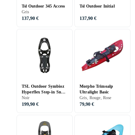
Tsl Outdoor 345 Access
Tsl Outdoor Initial
Gris
137,90 €
137,90 €
TSL Outdoor Symbioz
Morpho Trimoalp
Hyperflex Step-in Snow
Ultralight Basic
Shoes
Noir
Gris, Rouge, Rose
199,90 €
79,90 €