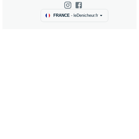
FRANCE
-
leDenicheur.fr