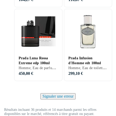
Prada Luna Rossa
Prada Infusion
Extreme edp 100ml
d'Homme edt 100ml
Homme, Eau de parfum, 100 ml, Luna Rossa, Lavande, Genévrier, Bergamote, Labdanum, Poivre, Vanille, Ambre gris
Homme, Eau de toilette, 100 ml, Bois de cèdre, Mandarine, Neroli, Vétiver, Aldéhydes, Encens, Bois, Benjoin, Galbanum, Oliban, Iris
450,00 €
299,10 €
Signaler une erreur
Résultats incluant 36 produits et 14 marchands parmi les offres
disponibles sur le marché, référencés à titre gratuit ou payant.