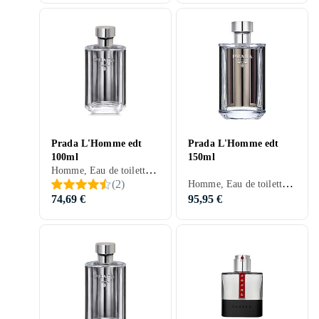
Prada L'Homme edt
Prada L'Homme edt
100ml
150ml
Homme, Eau de toilette, 100 ml, Prada L'Homme, Musc, Bois de cèdre, Bois de santal, Mandarine, Neroli, Poires, Pomme, Violette, Ros, Fleur d'oranger, Bergamote, Cardamome, Muguet, Benjoin, Mandarine, Poivre, Patchouli, Héliotrope, Gingembre, Orange amère, Cuir, Ylang Ylang, Lilas, Jasmin, Vanille, Ambre gris, Iris, Géranium
Homme, Eau de toilette, 150 ml, Prada L'Homme, Musc, Bois de cèdre, Bois de santal, Mandarine, Neroli, Pomme, Violette, Ros, Cardamome, Muguet, Poivre, Patchouli, Héliotrope, Gingembre, Ylang Ylang, Lilas, Iris, Géranium
(
2
)
74,69 €
95,95 €