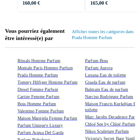
160,00 €
165,00 €
Vous pourriez également
Afficher toutes les catégories dans
être intéressé(e) par
Prada Homme Parfum
Rituals Homme Parfum
Parfum Boss
Montale Paris Homme Parfum
Parfum Aurora
Prada Homme Parfum
Luxana Eau de toilette
Tommy Hilfiger Homme Parfum
Gisada Eau de parfum
Diesel Femme Parfum
Balmain Eau de parfum
Cartier Femme Parfum
Narciso Rodriguez Parfum
Boss Homme Parfum
Maison Francis Kurkdjian Eau
toilette
Valentino Femme Parfum
Marc Jacobs Decadence Parf
Maison Margiela Femme Parfum
Chloé See by Chloé Parfum
Parfum Unique'e Luxury
Nikos Sculpture Parfum
Parfum Acqua Del Garda
Victoria's Secret Bare Vanilla
Parfum Bohoboco