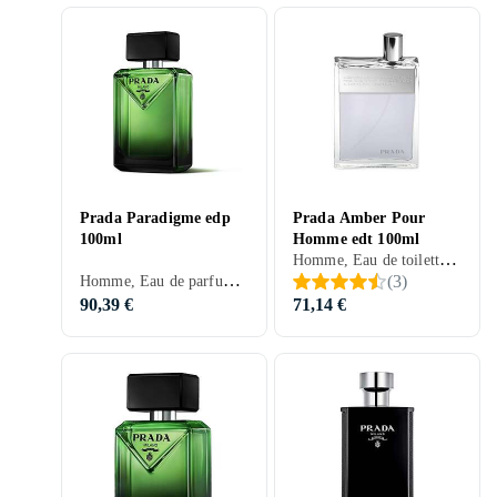
Prada Paradigme edp
Prada Amber Pour
100ml
Homme edt 100ml
Homme, Eau de toilette, 100 ml, Amber, Musc, Bois de santal, Fèves tonka, Apelsin, Mandarine, Neroli, Poires, Ros, Fleur d'oranger, Suède, Bergamote, Cardamome, Vétiver, Benjoin, Abricot, Labdanum, Mandarine, Myrrhe, Patchouli, Pélargonium, Safran, Orange amère, Cuir, Ylang Ylang, Vanille, Ambre gris, Iris, Géranium
Homme, Eau de parfum, 100 ml, Musc, Bergamote, Benjoin, Bois de gaïac, Géranium
(
3
)
90,39 €
71,14 €