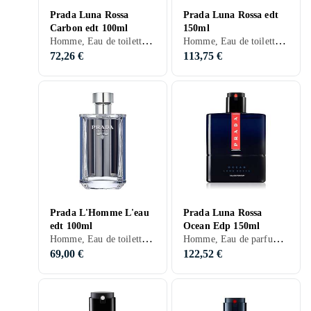
Prada Luna Rossa
Prada Luna Rossa edt
Carbon edt 100ml
150ml
Homme, Eau de toilette, 100 ml, Luna Rossa, Apelsin, Poires, Lavande, Ros, Bergamote, Poivre, Patchouli, Cuir, Vanille, Ambre gris
Homme, Eau de toilette, 150 ml, Luna Rossa, Musc, Ambrette, Apelsin, Menthe, Violette, Lavande, Citron, Salvia, Orange amère, Cuir, Ambre gris
72,26 €
113,75 €
Prada L'Homme L'eau
Prada Luna Rossa
edt 100ml
Ocean Edp 150ml
Homme, Eau de toilette, 100 ml, Prada L'Homme, Musc, Bois de cèdre, Bois de santal, Mandarine, Neroli, Pomme, Ros, Muguet, Romarin, Poivre, Héliotrope, Gingembre, Cuir, Ylang Ylang, Lilas, Ambre gris, Iris
Homme, Eau de parfum, 150 ml, Luna Rossa
69,00 €
122,52 €