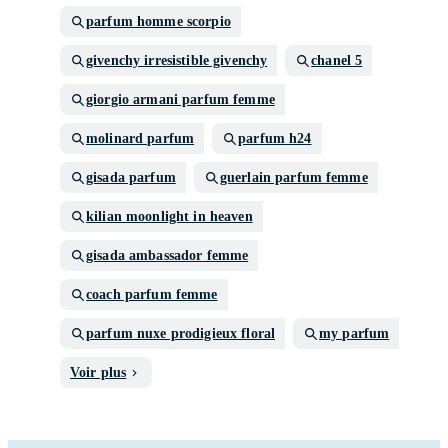
parfum homme scorpio
givenchy irresistible givenchy
chanel 5
giorgio armani parfum femme
molinard parfum
parfum h24
gisada parfum
guerlain parfum femme
kilian moonlight in heaven
gisada ambassador femme
coach parfum femme
parfum nuxe prodigieux floral
my parfum
Voir plus