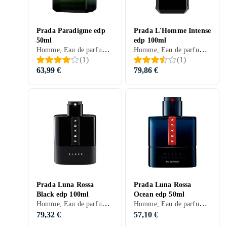
Prada Paradigme edp
Prada L'Homme Intense
50ml
edp 100ml
Homme, Eau de parfum, 50 ml, Musc, Bergamote, Benjoin, Bois de gaïac, Géranium
Homme, Eau de parfum, 100 ml, Prada L'Homme, Bois de santal, Fèves tonka, Patchouli, Cuir, Ambre gris, Iris
(
1
)
(
1
)
63,99 €
79,86 €
Prada Luna Rossa
Prada Luna Rossa
Black edp 100ml
Ocean edp 50ml
Homme, Eau de parfum, 100 ml, Luna Rossa, Musc, Bergamote, Bois, Patchouli, Ambre gris
Homme, Eau de parfum, 50 ml, Luna Rossa
79,32 €
57,10 €