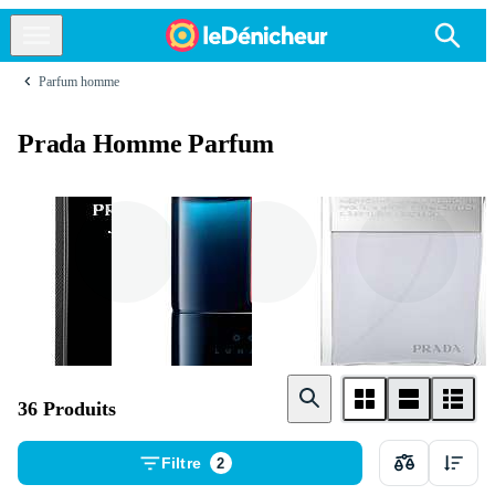
Parfum homme
Prada Homme Parfum
Prada L '
Luna Rossa
Amber
Homme
36 Produits
Filtre
2