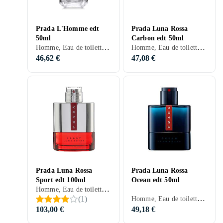
Prada L'Homme edt
Prada Luna Rossa
50ml
Carbon edt 50ml
Homme, Eau de toilette, 50 ml, Prada L'Homme, Bois de cèdre, Bois de santal, Fèves tonka, Mandarine, Neroli, Violette, Cardamome, Bois, Soucis, Poivre, Patchouli, Gingembre, Orange amère, Cuir, Ambre gris, Iris, Géranium
Homme, Eau de toilette, 50 ml, Luna Rossa, Ambrette, Apelsin, Poires, Lavande, Citron, Ros, Bergamote, Poivre, Patchouli, Cuir, Vanille, Ambre gris
46,62 €
47,08 €
Prada Luna Rossa
Prada Luna Rossa
Sport edt 100ml
Ocean edt 50ml
Homme, Eau de toilette, 100 ml, Luna Rossa, Musc, Bois de cèdre, Bois de cachemire, Fèves tonka, Violette, Lavande, Ros, Genévrier, Tabac, Bergamote, Coriandre, Benjoin, Gingembre, Groseilles, Cuir, Vanille, Ambre gris
Homme, Eau de toilette, 50 ml, Luna Rossa, Musc, Lavande, Suède, Bergamote, Vétiver, Salvia, Poivre, Patchouli, Safran, Iris, Karamell
(
1
)
103,00 €
49,18 €