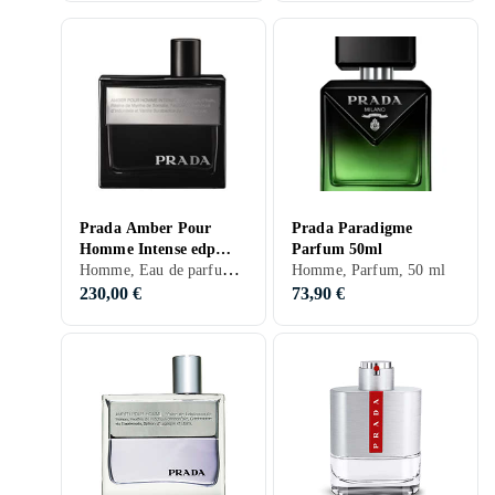
Prada Amber Pour
Prada Paradigme
Homme Intense edp
Parfum 50ml
Homme, Eau de parfum, 100 ml, Amber, Bois de santal, Fèves tonka, Neroli, Fleur d'oranger, Bergamote, Benjoin, Labdanum, Myrrhe, Poivre, Patchouli, Safran, Cuir, Vanille, Ambre gris, Iris, Géranium
100ml
Homme, Parfum, 50 ml
230,00 €
73,90 €