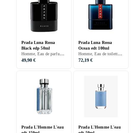
Prada Luna Rossa
Prada Luna Rossa
Black edp 50ml
Ocean edt 100ml
Homme, Eau de parfum, 50 ml, Luna Rossa, Musc, Mandarine, Lavande, Citron, Ros, Bergamote, Salvia, Bois, Patchouli, Orange amère, Jasmin, Ambre gris, Marguerite
Homme, Eau de toilette, 100 ml, Luna Rossa, Lavande, Ros
49,90 €
72,19 €
Prada L'Homme L'eau
Prada L'Homme L'eau
edt 150ml
edt 50ml