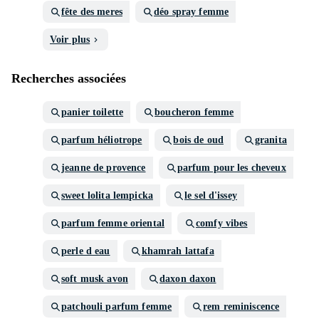
fête des meres
déo spray femme
Voir plus
Recherches associées
panier toilette
boucheron femme
parfum héliotrope
bois de oud
granita
jeanne de provence
parfum pour les cheveux
sweet lolita lempicka
le sel d'issey
parfum femme oriental
comfy vibes
perle d eau
khamrah lattafa
soft musk avon
daxon daxon
patchouli parfum femme
rem reminiscence