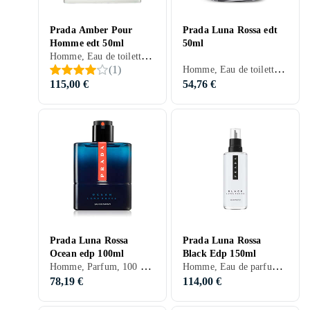
Prada Amber Pour
Prada Luna Rossa edt
Homme edt 50ml
50ml
Homme, Eau de toilette, 50 ml, Amber, Musc, Bois de santal, Fèves tonka, Apelsin, Mandarine, Neroli, Fleur d'oranger, Suède, Bergamote, Cardamome, Vétiver, Labdanum, Mandarine, Myrrhe, Patchouli, Pélargonium, Safran, Cuir, Vanille, Ambre gris, Géranium
Homme, Eau de toilette, 50 ml, Luna Rossa, Musc, Bois de santal, Fèves tonka, Ambrette, Apelsin, Menthe, Violette, Lys, Lavande, Freesia, Citron, Ros, Orchidée, Orange sanguine, Salvia, Orange amère, Cuir, Vanille, Ambre gris
(
1
)
115,00 €
54,76 €
Prada Luna Rossa
Prada Luna Rossa
Ocean edp 100ml
Black Edp 150ml
Homme, Parfum, 100 ml, Luna Rossa, Ros, Bois
Homme, Eau de parfum, 150 ml
78,19 €
114,00 €