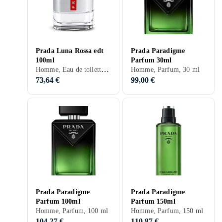
Prada Luna Rossa edt
Prada Paradigme
100ml
Parfum 30ml
Homme, Eau de toilette, 100 ml, Luna Rossa, Musc, Bois de santal, Fèves tonka, Ambrette, Apelsin, Menthe, Violette, Lys, Lavande, Freesia, Citron, Ros, Orchidée, Orange sanguine, Salvia, Orange amère, Cuir, Vanille, Ambre gris
Homme, Parfum, 30 ml
73,64 €
99,00 €
Prada Paradigme
Prada Paradigme
Parfum 100ml
Parfum 150ml
Homme, Parfum, 100 ml
Homme, Parfum, 150 ml
104,27 €
110,87 €