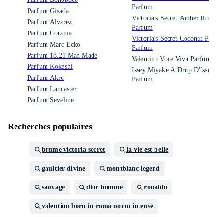
Parfum
Parfum Gisada
Victoria's Secret Amber Rom
Parfum Alvarez
Parfum
Parfum Corania
Victoria's Secret Coconut Pas
Parfum Marc Ecko
Parfum
Parfum 18.21 Man Made
Valentino Voce Viva Parfum
Parfum Kokeshi
Issey Miyake A Drop D'Issey
Parfum Akro
Parfum
Parfum Lancaster
Parfum Seveline
Recherches populaires
brume victoria secret
la vie est belle
gaultier divine
montblanc legend
sauvage
dior homme
ronaldo
valentino born in roma uomo intense