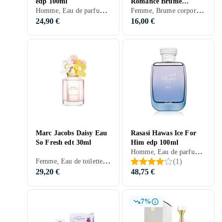
edp 100ml
Romance Brume
Homme, Eau de parfum, 100 ml, Hawas, Musc, Apelsin, Pomme, Citron, Bergamote, Cardamome, Pamplemousse, Vétiver, Bois, Grenade, Patchouli, Cannelle, Ambre gris, Prune
Femme, Brume corporelle, 250 ml, Amber Romance, Musc, Bois de santal, Apelsin, Lys, Freesia, Orchidée, Orange sanguine, Lait de coco, Camomille, Vanille, Ambre gris, Aloe Vera, Cerise, Prune, Coton
Corporelle 250ml
24,90 €
16,00 €
Marc Jacobs Daisy Eau
Rasasi Hawas Ice For
So Fresh edt 30ml
Him edp 100ml
Homme, Eau de parfum, 100 ml, Hawas, Musc, Pomme, Citron, Fleur d'oranger, Bergamote, Cardamome, Bois, Anis, Mousse, Ambre gris, Prune
Femme, Eau de toilette, 30 ml, Daisy, Musc, Bois de cèdre, Poires, Violette, Ros, Pamplemousse, Jasmin, Marguerite, Prune, Framboise
(
1
)
29,20 €
48,75 €
7%