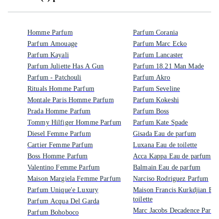
Homme Parfum
Parfum Corania
Parfum Amouage
Parfum Marc Ecko
Parfum Kayali
Parfum Lancaster
Parfum Juliette Has A Gun
Parfum 18.21 Man Made
Parfum - Patchouli
Parfum Akro
Rituals Homme Parfum
Parfum Seveline
Montale Paris Homme Parfum
Parfum Kokeshi
Prada Homme Parfum
Parfum Boss
Tommy Hilfiger Homme Parfum
Parfum Kate Spade
Diesel Femme Parfum
Gisada Eau de parfum
Cartier Femme Parfum
Luxana Eau de toilette
Boss Homme Parfum
Acca Kappa Eau de parfum
Valentino Femme Parfum
Balmain Eau de parfum
Maison Margiela Femme Parfum
Narciso Rodriguez Parfum
Parfum Unique'e Luxury
Maison Francis Kurkdjian Eau
toilette
Parfum Acqua Del Garda
Marc Jacobs Decadence Parf
Parfum Bohoboco