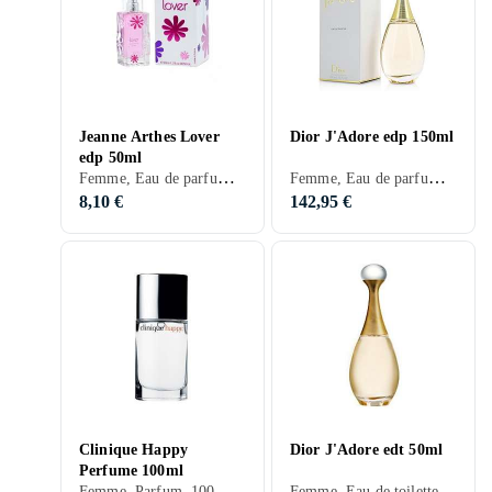
Jeanne Arthes Lover
Dior J'Adore edp 150ml
edp 50ml
Femme, Eau de parfum, 50 ml, Musc, Bois de cèdre, Mandarine, Pomme, Freesia, Abricot, Mandarine, Fruit de la passion, Acajou, Groseilles, Chèvrefeuille, Jasmin, Ambre gris, Cassis, Pêche, Prune, Framboise
Femme, Eau de parfum, 150 ml, J'Adore, Musc, Bois de cachemire, Mandarine, Poires, Violette, Freesia, Melon, Ros, Orchidée, Bergamote, Muguet, Mûres, Mandarine, Tubéreuse, Magnolia, Ylang Ylang, Jasmin, Vanille, Pêche, Prune
8,10 €
142,95 €
Clinique Happy
Dior J'Adore edt 50ml
Perfume 100ml
Femme, Parfum, 100 ml, Happy, Musc, Apelsin, Mandarine, Pomme, Lys, Freesia, Citron, Ros, Orchidée, Bergamote, Pamplemousse, Muguet, Mandarine, Mousse, Magnolia, Chèvrefeuille, Ambre gris, Prune, Mimosa
Femme, Eau de toilette, 50 ml, J'Adore, Musc, Bois de santal, Apelsin, Mandarine, Neroli, Poires, Violette, Freesia, Melon, Citron, Ros, Fleur d'oranger, Orchidée, Bergamote, Muguet, Orange sanguine, Bois, Mûres, Mandarine, Tubéreuse, Magnolia, Ylang Ylang, Jasmin, Vanille, Pêche, Prune