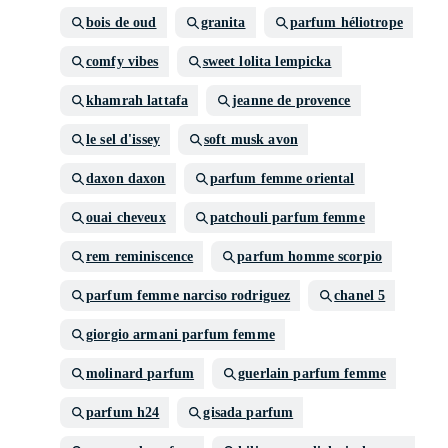
bois de oud
granita
parfum héliotrope
comfy vibes
sweet lolita lempicka
khamrah lattafa
jeanne de provence
le sel d'issey
soft musk avon
daxon daxon
parfum femme oriental
ouai cheveux
patchouli parfum femme
rem reminiscence
parfum homme scorpio
parfum femme narciso rodriguez
chanel 5
giorgio armani parfum femme
molinard parfum
guerlain parfum femme
parfum h24
gisada parfum