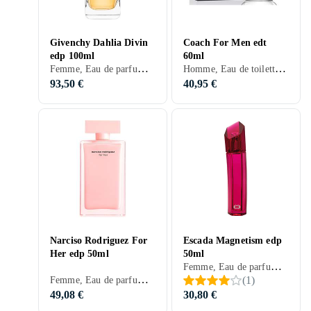
Givenchy Dahlia Divin
Coach For Men edt
edp 100ml
60ml
Femme, Eau de parfum, 100 ml, Dahlia Divin, Bois de santal, Pomme, Prune
Homme, Eau de toilette, 60 ml, Musc, Mandarine, Poires, Lys, Lavande, Suède, Bergamote, Cardamome, Pamplemousse, Coriandre, Vétiver, Kumquat, Jasmin, Vanille, Ambre gris, Pêche, Prune, Géranium, Lychee
93,50 €
40,95 €
Narciso Rodriguez For
Escada Magnetism edp
Her edp 50ml
50ml
Femme, Eau de parfum, 50 ml, Magnetism, Musc, Bois de santal, Bois de cachemire, Lys, Freesia, Basilic, Melon, Ros, Muguet, Vétiver, Thym, Benjoin, Patchouli, Fleur d'amande, Héliotrope, Lait de coco, Eternell, Groseilles, Magnolia, Cuir, Lierre, Jasmin, Vanille, Ananas, Ambre gris, Cassis, Prune, Iris, Kummin, Fruits rouges, Karamell
Femme, Eau de parfum, 50 ml, Musc, Bois de santal, Bois de cachemire, Fèves tonka, Neroli, Violette, Lavande, Citron, Ros, Fleur d'oranger, Suède, Bergamote, Pamplemousse, Vétiver, Bois, Gardénia, Benjoin, Labdanum, Fleur de miel, Osmanthus, Patchouli, Héliotrope, Narcisses, Davana, Mousse, Cannelle, Cuir, Jasmin, Vanille, Ambre gris, Pêche, Prune, Miel, Mousse de chêne
(
1
)
49,08 €
30,80 €