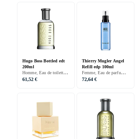
Hugo Boss Bottled edt
Thierry Mugler Angel
200ml
Refill edp 100ml
Homme, Eau de toilette, 200 ml, Boss Bottled, Musc, Bois de cèdre, Bois de santal, Pomme, Citron, Bergamote, Cardamome, Vétiver, Salvia, Bois, Oeillet, Feuille de cèdre, Poivre, Patchouli, Pélargonium, Acajou, Olivträ, Clou de girofle, Mousse, Cannelle, Vanille, Ambre gris, Prune, Géranium, Mousse de chêne
Femme, Eau de parfum, 100 ml, Angel, Musc, Bois de santal, Fèves tonka, Apelsin, Mandarine, Melon, Ros, Orchidée, Bergamote, Muguet, Praliné, Mûres, Abricot, Patchouli, Cacao, Lait de coco, Jasmin, Vanille, Ananas, Ambre gris, Pêche, Prune, Fraise, Noix de muscade, Chocolat, Miel, Kummin, Fruits rouges, Karamell
61,52 €
72,64 €