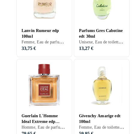
Lanvin Rumeur edp
Parfums Gres Cabotine
100ml
edt 30ml
Femme, Eau de parfum, 100 ml, Musc, Apelsin, Ros, Fleur d'oranger, Muguet, Aldéhydes, Patchouli, Magnolia, Cuir, Lilas, Jasmin, Ambre gris, Prune
Unisexe, Eau de toilette, 30 ml, Cabotine, Musc, Bois de cèdre, Bois de santal, Fèves tonka, Mandarine, Poires, Violette, Lys, Freesia, Ros, Fleur d'oranger, Coriandre, Vétiver, Jacinthe, Oeillet, Mandarine, Tubéreuse, Patchouli, Héliotrope, Gingembre, Groseilles, Ylang Ylang, Jasmin, Vanille, Ambre gris, Cassis, Pêche, Prune, Iris
33,75 €
13,27 €
Guerlain L'Homme
Givenchy Amarige edt
Ideal Extreme edp
100ml
Homme, Eau de parfum, 100 ml, L'Homme Ideal, Tabac, Bergamote, Feuille de cèdre, Poivre, Patchouli, Héliotrope, Cannelle, Cuir, Prune, Amande
Femme, Eau de toilette, 100 ml, Amarige, Musc, Bois de cèdre, Bois de santal, Fèves tonka, Apelsin, Mandarine, Neroli, Poires, Lotus, Violette, Ros, Fleur d'oranger, Orchidée, Bois de rose, Bois, Gardénia, Oeillet, Mandarine, Tubéreuse, Groseilles, Ylang Ylang, Jasmin, Vanille, Ambre gris, Cassis, Pêche, Prune, Fruits rouges, Mimosa
100ml
79,65 €
59,95 €