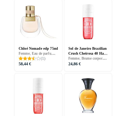
Chloé Nomade edp 75ml
Sol de Janeiro Brazilian
Femme, Eau de parfum, 75 ml, Nomade, Musc, Bois de santal, Apelsin, Mandarine, Freesia, Citron, Ros, Chêne, Bergamote, Bois, Poivre, Patchouli, Mousse, Cuir, Jasmin, Ambre gris, Pêche, Prune, Mousse de chêne, Thé vert
Crush Cheirosa 40 Hair
Femme, Brume corporelle, 240 ml, Musc, Orchidée, Bois, Jasmin, Vanille, Prune
(
1
)
& Brume Corporelle
240ml
58,44 €
24,86 €