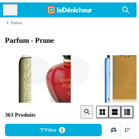
Parfum
Parfum - Prune
Hugo Boss
Dior
Thierry Mugler
363 Produits
Filtre
1