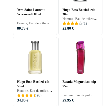
Yves Saint Laurent
Hugo Boss Bottled edt
Yvresse edt 80ml
30ml
Homme, Eau de toilette, 30 ml, Boss Bottled, Musc, Bois de cèdre, Bois de santal, Mandarine, Pomme, Citron, Chêne, Bergamote, Vétiver, Bois, Oeillet, Patchouli, Pélargonium, Acajou, Olivträ, Clou de girofle, Cannelle, Cuir, Chaux, Vanille, Ambre gris, Prune, Géranium, Mousse de chêne
Femme, Eau de toilette, 80 ml, Musc, Bois de cèdre, Poires, Menthe, Violette, Ros, Chêne, Pamplemousse, Vétiver, Bois, Champagne, Patchouli, Anis, Nektarin, Mousse, Marguerite, Prune, Framboise
(
1
)
80,73 €
22,80 €
Hugo Boss Bottled edt
Escada Magnetism edp
50ml
75ml
Homme, Eau de toilette, 50 ml, Boss Bottled, Musc, Bois de cèdre, Bois de santal, Bois de cachemire, Mandarine, Menthe, Pomme, Lavande, Citron, Ros, Genévrier, Chêne, Bergamote, Cardamome, Vétiver, Orange sanguine, Salvia, Bois, Oeillet, Feuille de cèdre, Poivre, Patchouli, Pélargonium, Acajou, Olivträ, Clou de girofle, Cannelle, Cuir, Vanille, Ananas, Ambre gris, Prune, Iris, Chocolat, Géranium, Mousse de chêne
Femme, Eau de parfum, 75 ml, Magnetism, Musc, Bois de santal, Bois de cachemire, Freesia, Basilic, Melon, Ros, Muguet, Vétiver, Thym, Benjoin, Patchouli, Fleur d'amande, Héliotrope, Lait de coco, Eternell, Groseilles, Magnolia, Jasmin, Vanille, Ananas, Ambre gris, Cassis, Prune, Iris, Kummin, Fruits rouges, Karamell
(
6
)
34,80 €
29,95 €