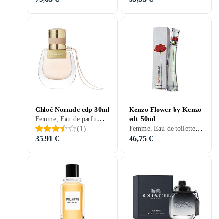
Chloé Nomade edp 30ml
Kenzo Flower by Kenzo
Femme, Eau de parfum, 30 ml, Nomade, Musc, Bois de santal, Apelsin, Poires, Freesia, Citron, Ros, Chêne, Bergamote, Vétiver, Bois, Gardénia, Patchouli, Yuzu, Mousse, Magnolia, Cuir, Jasmin, Ambre gris, Pêche, Cerise, Prune, Iris, Mousse de chêne, Thé vert
edt 50ml
Femme, Eau de toilette, 50 ml, Flower by Kenzo, Musc, Apelsin, Mandarine, Violette, Freesia, Citron, Ros, Encens, Mandarine, Patchouli, Gingembre, Résine, Groseilles, Aubépine, Ylang Ylang, Jasmin, Vanille, Ambre gris, Cassis, Prune, Lychee, Mimosa
(
1
)
35,91 €
46,75 €