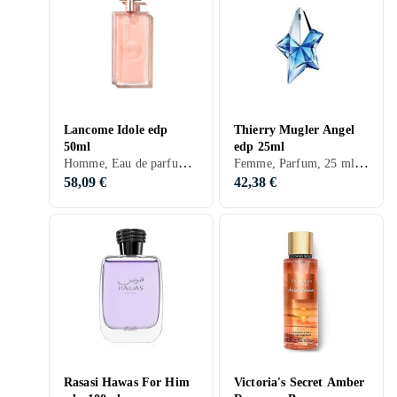
Lancome Idole edp
Thierry Mugler Angel
50ml
edp 25ml
Homme, Eau de parfum, 50 ml, Idole, Musc, Mandarine, Neroli, Poires, Freesia, Citron, Ros, Fleur d'oranger, Bergamote, Pamplemousse, Mûres, Osmanthus, Poivre, Patchouli, Groseilles, Jasmin, Vanille, Cassis, Prune, Iris, Mimosa
Femme, Parfum, 25 ml, Angel, Musc, Bois de santal, Fèves tonka, Apelsin, Mandarine, Lys, Melon, Ros, Orchidée, Bergamote, Praliné, Mûres, Patchouli, Jasmin, Vanille, Ananas, Pêche, Prune, Framboise, Fraise, Noix de muscade, Chocolat, Miel, Kummin, Fruits rouges, Karamell
58,09 €
42,38 €
Rasasi Hawas For Him
Victoria's Secret Amber