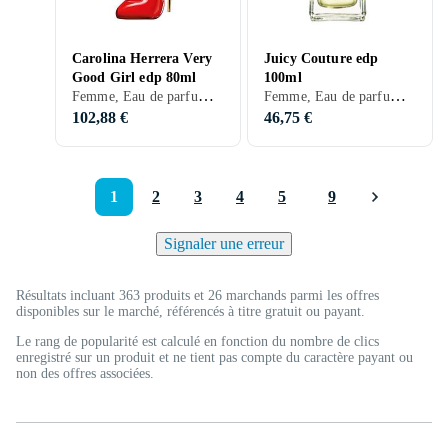
Carolina Herrera Very
Juicy Couture edp
Good Girl edp 80ml
100ml
Femme, Eau de parfum, 80 ml, Good Girl, Lys, Ros, Vétiver, Groseilles, Vanille, Prune, Lychee
Femme, Eau de parfum, 100 ml, Musc, Bois de santal, Apelsin, Mandarine, Pomme, Lys, Melon, Ros, Fleur d'oranger, Pamplemousse, Jacinthe, Bois, Soucis, Mandarine, Tubéreuse, Fruit de la passion, Patchouli, Groseilles, Cuir, Chèvrefeuille, Jasmin, Vanille, Ambre gris, Prune, Pastèque, Karamell
102,88 €
46,75 €
1
2
3
4
5
9
Signaler une erreur
Résultats incluant 363 produits et 26 marchands parmi les offres
disponibles sur le marché, référencés à titre gratuit ou payant.
Le rang de popularité est calculé en fonction du nombre de clics
enregistré sur un produit et ne tient pas compte du caractère payant ou
non des offres associées.