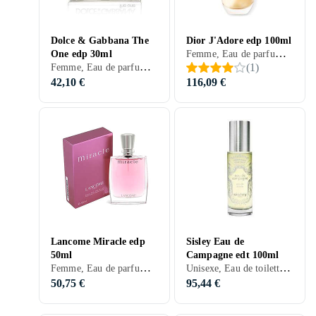
Dolce & Gabbana The
Dior J'Adore edp 100ml
Femme, Eau de parfum, 100 ml, J'Adore, Musc, Bois de cèdre, Apelsin, Mandarine, Neroli, Poires, Violette, Freesia, Melon, Ros, Orchidée, Bergamote, Muguet, Bois, Mûres, Mandarine, Tubéreuse, Magnolia, Cuir, Ylang Ylang, Jasmin, Vanille, Pêche, Prune
One edp 30ml
Femme, Eau de parfum, 30 ml, The One, Musc, Bois de santal, Apelsin, Mandarine, Violette, Lys, Ros, Bergamote, Pamplemousse, Muguet, Vétiver, Bois, Mandarine, Poivre, Patchouli, Résine, Cuir, Lilas, Jasmin, Vanille, Ambre gris, Pêche, Prune, Lychee
(
1
)
42,10 €
116,09 €
Lancome Miracle edp
Sisley Eau de
50ml
Campagne edt 100ml
Femme, Eau de parfum, 50 ml, Miracle, Musc, Apelsin, Mandarine, Freesia, Ros, Fleur d'oranger, Pivoine, Mandarine, Poivre, Patchouli, Gingembre, Magnolia, Cuir, Jasmin, Ambre gris, Prune, Lychee
Unisexe, Eau de toilette, 100 ml, Musc, Lys, Basilic, Citron, Bergamote, Muguet, Vétiver, Champagne, Galbanum, Patchouli, Mousse, Jasmin, Prune, Noix de muscade, Géranium, Mousse de chêne
50,75 €
95,44 €