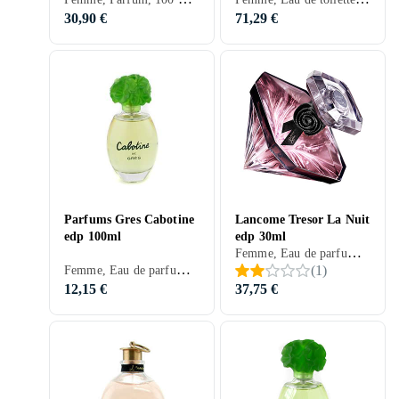
30,90 €
71,29 €
Parfums Gres Cabotine
Lancome Tresor La Nuit
edp 100ml
edp 30ml
Femme, Eau de parfum, 30 ml, Trésor, Mandarine, Poires, Ros, Orchidée, Café, Bergamote, Vétiver, Encens, Réglisse, Praliné, Mandarine, Fruit de la passion, Fleur de passion, Patchouli, Anis, Orchidée vanille, Cuir, Jasmin, Vanille, Ambre gris, Prune, Framboise, Fraise, Chocolat, Papyrus, Karamell, Lychee
Femme, Eau de parfum, 100 ml, Cabotine, Musc, Bois de cèdre, Bois de santal, Fèves tonka, Mandarine, Poires, Violette, Lys, Freesia, Ros, Tabac, Bergamote, Coriandre, Vétiver, Jacinthe, Oeillet, Labdanum, Mandarine, Tubéreuse, Romarin, Myrrhe, Patchouli, Héliotrope, Gingembre, Safran, Cannelle, Groseilles, Cuir, Ylang Ylang, Jasmin, Vanille, Ambre gris, Cassis, Pêche, Prune, Framboise, Iris, Mousse de chêne
(
1
)
12,15 €
37,75 €