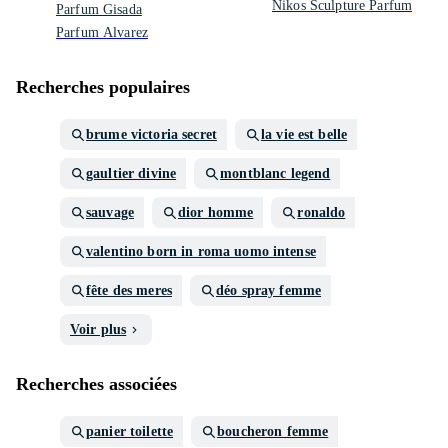
Nikos Sculpture Parfum
Parfum Gisada
Parfum Alvarez
Recherches populaires
brume victoria secret
la vie est belle
gaultier divine
montblanc legend
sauvage
dior homme
ronaldo
valentino born in roma uomo intense
fête des meres
déo spray femme
Voir plus
Recherches associées
panier toilette
boucheron femme