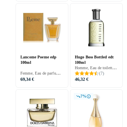
Lancome Poeme edp
Hugo Boss Bottled edt
100ml
100ml
Homme, Eau de toilette, 100 ml, Boss Bottled, Musc, Bois de cèdre, Bois de santal, Bois de cachemire, Poires, Pomme, Citron, Ros, Chêne, Bergamote, Cardamome, Vétiver, Salvia, Bois, Soucis, Oeillet, Poivre, Patchouli, Pélargonium, Acajou, Olivträ, Clou de girofle, Mousse, Cannelle, Cuir, Chaux, Vanille, Ambre gris, Prune, Miel, Géranium, Mousse de chêne
Femme, Eau de parfum, 100 ml, Poeme, Musc, Bois de cèdre, Fèves tonka, Apelsin, Mandarine, Freesia, Ros, Fleur d'oranger, Bergamote, Vétiver, Pivoine, Tubéreuse, Héliotrope, Narcisses, Groseilles, Cuir, Ylang Ylang, Jasmin, Vanille, Ambre gris, Cassis, Pêche, Prune, Iris, Miel, Lychee, Mimosa
(
7
)
69,34 €
46,32 €
7%