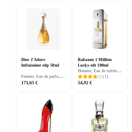
Dior J'Adore
Rabanne 1 Million
Infinissime edp 50ml
Lucky edt 100ml
Homme, Eau de toilette, 100 ml, 1 million, Bois de cèdre, Bois de cachemire, Apelsin, Fleur d'oranger, Bergamote, Pamplemousse, Vétiver, Bois, Patchouli, Mousse, Jasmin, Vanille, Ambre gris, Prune, Noisette, Miel, Mousse de chêne
Femme, Eau de parfum, 50 ml, J'Adore, Bois de santal, Apelsin, Ros, Bergamote, Muguet, Orange sanguine, Tubéreuse, Ylang Ylang, Jasmin, Prune
(
1
)
171,65 €
54,92 €