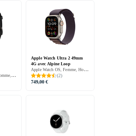
m
Apple Watch Ultra 2 49mm
4G avec Alpine Loop
Apple Watch OS, Femme, Homme, Haut-parleurs intégrés, Etanche, Dispositif de charge sans fil intégré, SOS, Microphone intégré, Ecran tactile, Ecran couleur, eSIM, Imperméable, Écran toujours allumé, 2023, Apple Watch Ultra 2, IPX6
Garmin OS, Femme, Homme, Minuterie, Haut-parleurs intégrés, Etanche, ANT+, Alarme vibrante, Microphone intégré, Ecran tactile, Ecran couleur, Écran toujours allumé, 2025, Garmin Venu
(
2
)
749,00 €