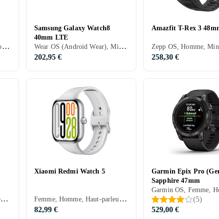
m
Samsung Galaxy Watch8
Amazfit T-Rex 3 48m
40mm LTE
Apple Watch OS, Femme, Homme, Minuterie, Haut-parleurs intégrés, Etanche, Dispositif de charge sans fil intégré, Alarme vibrante, SOS, Microphone intégré, Ecran tactile, Ecran couleur, eSIM, Imperméable, Écran toujours allumé, 2025, Apple Watch Ultra 3, IPX6
Wear OS (Android Wear), Minuterie, Haut-parleurs intégrés, Etanche, Dispositif de charge sans fil intégré, Alarme vibrante, SOS, Microphone intégré, Ecran tactile, Ecran couleur, eSIM, Écran toujours allumé, 2025, Galaxy Watch 8, IP68
202,95 €
258,30 €
Xiaomi Redmi Watch 5
Garmin Epix Pro (Ge
Sapphire 47mm
Wear OS (Android Wear), Femme, Homme, Haut-parleurs intégrés, Etanche, Dispositif de charge sans fil intégré, Microphone intégré, Ecran tactile, eSIM, Écran toujours allumé, 2024, Galaxy Watch 7, IP68
Femme, Homme, Haut-parleurs intégrés, Etanche, Alarme vibrante, Microphone intégré, Ecran tactile, Ecran couleur, 2025
(
5
)
82,99 €
529,00 €