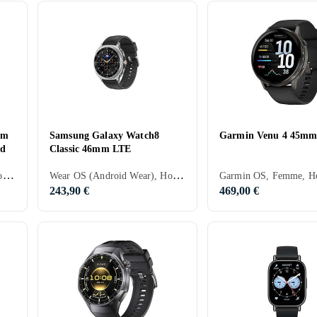
mm
Samsung Galaxy Watch8
Garmin Venu 4 45m
nd
Classic 46mm LTE
Apple Watch OS, Femme, Homme, Haut-parleurs intégrés, Etanche, Dispositif de charge sans fil intégré, SOS, Microphone intégré, Ecran tactile, Écran toujours allumé, 2024, Apple Watch Series 10, IPX6
Wear OS (Android Wear), Homme, Haut-parleurs intégrés, Etanche, Dispositif de charge sans fil intégré, Alarme vibrante, SOS, Microphone intégré, Ecran tactile, Ecran couleur, Mécanisme d'horlogerie intégré (hybride), eSIM, Écran toujours allumé, 2025, Galaxy Watch 8, IP68
243,90 €
469,00 €