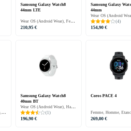
Samsung Galaxy Watch8
Samsung Galaxy Wat
44mm LTE
44mm
Wear OS (Android Wear), Femme, Homme, Haut-parleurs intégrés, Etanche, Dispositif de charge sans fil intégré, Alarme vibrante, SOS, Microphone intégré, Ecran tactile, Ecran couleur, eSIM, Écran toujours allumé, 2025, Galaxy Watch 8, IP68
(
4
)
210,95 €
154,90 €
Samsung Galaxy Watch8
Coros PACE 4
40mm BT
Wear OS (Android Wear), Haut-parleurs intégrés, Etanche, Dispositif de charge sans fil intégré, Alarme vibrante, SOS, Microphone intégré, Ecran tactile, Ecran couleur, Écran toujours allumé, 2025, Galaxy Watch 8, IP68
Garmin OS, Femme, Homme, Minuterie, Haut-parleurs intégrés, Etanche, ANT+, Alarme vibrante, Microphone intégré, Ecran tactile, Ecran couleur, Écran toujours allumé, 2025, Garmin Venu
(
1
)
196,90 €
269,00 €