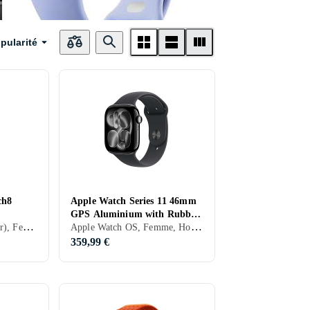
pularité
CE Watch
Oppo
Honor
ch8
Apple Watch Series 11 46mm
GPS Aluminium with Rubber
Yonis
Garett
Motorola
Wear OS (Android Wear), Femme, Homme, Haut-parleurs intégrés, Etanche, Dispositif de charge sans fil intégré, Alarme vibrante, SOS, Microphone intégré, Ecran tactile, Ecran couleur, Mécanisme d'horlogerie intégré (hybride), Écran toujours allumé, 2025, Galaxy Watch 8, IP68
Apple Watch OS, Femme, Homme, Minuterie, Haut-parleurs intégrés, Etanche, Dispositif de charge sans fil intégré, Alarme vibrante, SOS, Microphone intégré, Ecran tactile, Ecran couleur, Imperméable, Écran toujours allumé, 2025, Apple Watch Series 11, IPX6
Sport Band
359,99 €