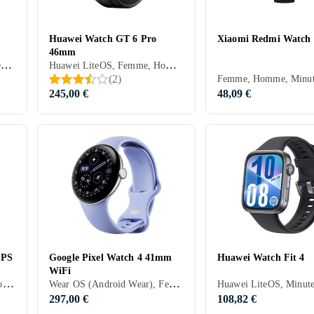
Huawei Watch GT 6 Pro
Xiaomi Redmi Watch 
46mm
Wear OS (Android Wear), Femme, Homme, Haut-parleurs intégrés, Etanche, Dispositif de charge sans fil intégré, Alarme vibrante, Microphone intégré, Ecran tactile, Ecran couleur, Imperméable, Écran toujours allumé, 2024, Galaxy Watch 7, IP68
Huawei LiteOS, Femme, Homme, Minuterie, Haut-parleurs intégrés, Etanche, Dispositif de charge sans fil intégré, Alarme vibrante, Microphone intégré, Ecran tactile, Ecran couleur, Écran toujours allumé, 2025, Huawei Watch GT 5 Pro, IP68
(
2
)
245,00 €
48,09 €
GPS
Google Pixel Watch 4 41mm
Huawei Watch Fit 4
WiFi
Apple Watch OS, Femme, Homme, Minuterie, Haut-parleurs intégrés, Etanche, Dispositif de charge sans fil intégré, Alarme vibrante, SOS, Microphone intégré, Ecran tactile, Ecran couleur, Imperméable, Écran toujours allumé, 2025, Apple Watch SE 3
Wear OS (Android Wear), Femme, Homme, Minuterie, Haut-parleurs intégrés, Etanche, Alarme vibrante, SOS, Microphone intégré, Ecran tactile, Ecran couleur, Imperméable, Écran toujours allumé, 2025, Google Pixel Watch 4, IP68
297,00 €
108,82 €