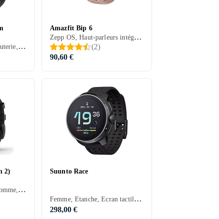
m
Amazfit Bip 6
Zepp OS, Haut-parleurs intégrés, Etanche, Alarme vibrante, Microphone intégré, Ecran tactile, Ecran couleur, 2025
Zepp OS, Homme, Minuterie, Haut-parleurs intégrés, Etanche, Alarme vibrante, Microphone intégré, Ecran tactile, Ecran couleur, 2024
(
2
)
90,60 €
n 2)
Suunto Race
Garmin OS, Femme, Homme, Minuterie, Etanche, Alarme vibrante, Ecran tactile, Ecran couleur, Écran toujours allumé, 2023
Femme, Etanche, Ecran tactile, 2023
298,00 €