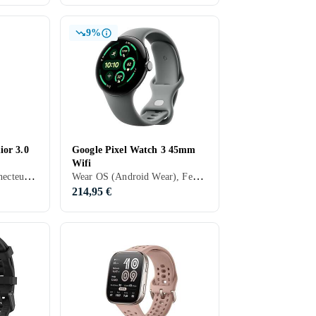
9%
or 3.0
Google Pixel Watch 3 45mm
Wifi
Enfant, Minuterie, Connecteur USB, Haut-parleurs intégrés, Bulletin météo, Etanche, Alarme vibrante, Microphone intégré, Ecran tactile, Ecran couleur, IP68
Wear OS (Android Wear), Femme, Homme, Minuterie, Haut-parleurs intégrés, Etanche, Alarme vibrante, Microphone intégré, Ecran tactile, Ecran couleur, Écran toujours allumé, 2024, Google Pixel Watch 3, IP68
214,95 €