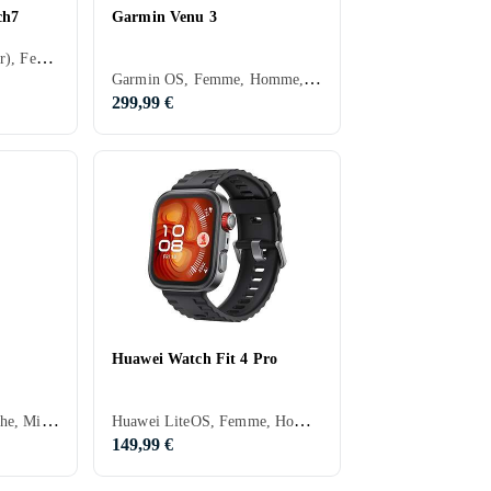
ch7
Garmin Venu 3
Wear OS (Android Wear), Femme, Homme, Haut-parleurs intégrés, Etanche, Dispositif de charge sans fil intégré, Alarme vibrante, Microphone intégré, Ecran tactile, Écran toujours allumé, 2024, Galaxy Watch 7, IP68
Garmin OS, Femme, Homme, Minuterie, Haut-parleurs intégrés, Etanche, ANT+, Dispositif de charge sans fil intégré, Alarme vibrante, Microphone intégré, Ecran tactile, Ecran couleur, 2023, Garmin Venu
299,99 €
Huawei Watch Fit 4 Pro
Femme, Homme, Etanche, Microphone intégré, Ecran tactile, Ecran couleur, Écran toujours allumé, 2025
Huawei LiteOS, Femme, Homme, Minuterie, Haut-parleurs intégrés, Etanche, Dispositif de charge sans fil intégré, Alarme vibrante, Microphone intégré, Ecran tactile, Ecran couleur, Imperméable, Écran toujours allumé, 2025, Huawei Watch Fit, IP60
149,99 €