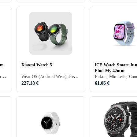
mm
Xiaomi Watch 5
ICE Watch Smart Juni
Find My 42mm
Apple Watch OS, Femme, Homme, Minuterie, Haut-parleurs intégrés, Etanche, Dispositif de charge sans fil intégré, Alarme vibrante, SOS, Microphone intégré, Ecran tactile, Ecran couleur, eSIM, Imperméable, Écran toujours allumé, 2025, Apple Watch Series 11, IPX6
Wear OS (Android Wear), Femme, Homme, Haut-parleurs intégrés, Etanche, Microphone intégré, Ecran tactile, Ecran couleur, Imperméable, Écran toujours allumé, 2026
op
227,18 €
61,06 €