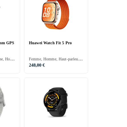
0mm GPS
Huawei Watch Fit 5 Pro
Apple Watch OS, Femme, Homme, Minuterie, Haut-parleurs intégrés, Etanche, Dispositif de charge sans fil intégré, Alarme vibrante, SOS, Microphone intégré, Ecran tactile, Ecran couleur, Imperméable, Écran toujours allumé, 2025, Apple Watch SE 3
Femme, Homme, Haut-parleurs intégrés, Etanche, Dispositif de charge sans fil intégré, Microphone intégré, Ecran tactile, Ecran couleur, Écran toujours allumé, Ecran résistant aux rayures, 2026, Huawei Watch Fit, IPX6
248,00 €