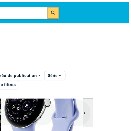
ée de publication
Série
e filtres
Voir plus
aomi Redmi
Google