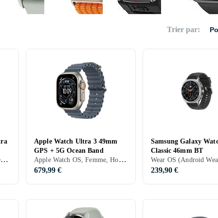
Trier par
:
Po
 BY
Coros
Suunto
OnePlus
I
ING
tra
Apple Watch Ultra 3 49mm
Samsung Galaxy Wat
GPS + 5G Ocean Band
Classic 46mm BT
it
Polar
imoo
Xplora
Wear OS (Android Wear), Femme, Homme, Haut-parleurs intégrés, Etanche, Dispositif de charge sans fil intégré, Alarme vibrante, SOS, Microphone intégré, Ecran tactile, Ecran couleur, eSIM, Écran toujours allumé, 2025, Galaxy Watch Ultra, IP68
Apple Watch OS, Femme, Homme, Minuterie, Haut-parleurs intégrés, Etanche, Dispositif de charge sans fil intégré, Alarme vibrante, SOS, Microphone intégré, Ecran tactile, Ecran couleur, eSIM, Imperméable, Écran toujours allumé, 2025, Apple Watch Ultra 3, IPX6
679,99 €
239,90 €