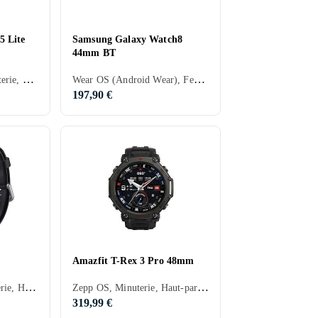
5 Lite
Samsung Galaxy Watch8
44mm BT
Femme, Homme, Minuterie, Haut-parleurs intégrés, Etanche, Alarme vibrante, Microphone intégré, Ecran tactile, Ecran couleur, Écran toujours allumé, 2024, IP68
Wear OS (Android Wear), Femme, Homme, Minuterie, Haut-parleurs intégrés, Etanche, Dispositif de charge sans fil intégré, Alarme vibrante, SOS, Microphone intégré, Ecran tactile, Ecran couleur, Écran toujours allumé, 2025, Galaxy Watch 8, IP68
197,90 €
Amazfit T-Rex 3 Pro 48mm
Huawei LiteOS, Minuterie, Haut-parleurs intégrés, Etanche, Dispositif de charge sans fil intégré, Alarme vibrante, Microphone intégré, Ecran tactile, Ecran couleur, Imperméable, Écran toujours allumé, 2025, Huawei Watch Fit
Zepp OS, Minuterie, Haut-parleurs intégrés, Etanche, Alarme vibrante, SOS, Microphone intégré, Ecran tactile, Ecran couleur, Imperméable, Écran toujours allumé, Ecran résistant aux rayures, 2025
319,99 €