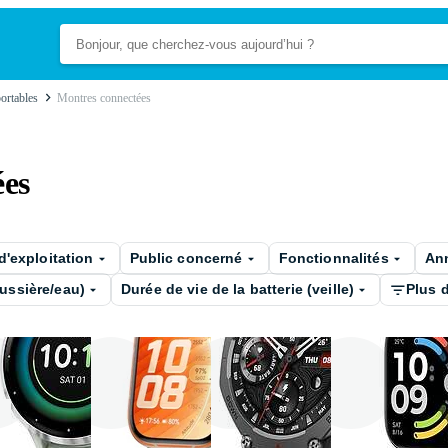
portables
Montres connectées
ées
'exploitation
Public concerné
Fonctionnalités
Ann
oussière/eau)
Durée de vie de la batterie (veille)
Plus d
ung
Garmin
Huawei
Amazfit
Xi