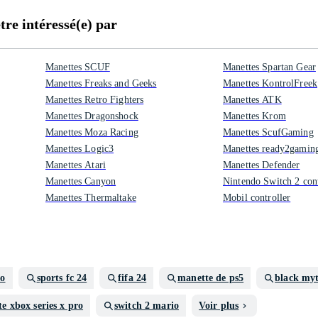
re intéressé(e) par
Manettes SCUF
Manettes Spartan Gear
Manettes Freaks and Geeks
Manettes KontrolFreek
Manettes Retro Fighters
Manettes ATK
Manettes Dragonshock
Manettes Krom
Manettes Moza Racing
Manettes ScufGaming
Manettes Logic3
Manettes ready2gamin
Manettes Atari
Manettes Defender
Manettes Canyon
Nintendo Switch 2 cont
Manettes Thermaltake
Mobil controller
ro
sports fc 24
fifa 24
manette de ps5
black my
e xbox series x pro
switch 2 mario
Voir plus