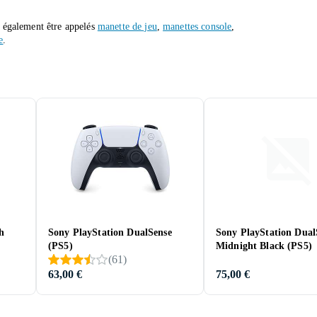
t également être appelés
manette de jeu
,
manettes console
,
e
.
h
Sony PlayStation DualSense
Sony PlayStation Dual
(PS5)
Midnight Black (PS5)
(
61
)
63,00 €
75,00 €