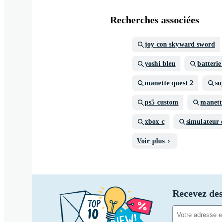
Recherches associées
joy con skyward sword
yoshi bleu
batterie
manette quest 2
su
ps5 custom
manett
xbox c
simulateur 
Voir plus
Recevez des