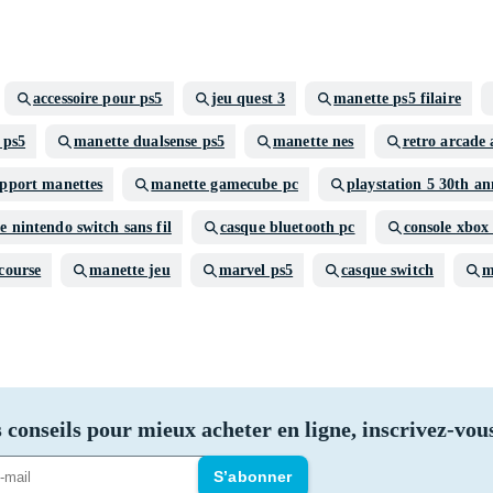
accessoire pour ps5
jeu quest 3
manette ps5 filaire
 ps5
manette dualsense ps5
manette nes
retro arcade
pport manettes
manette gamecube pc
playstation 5 30th an
e nintendo switch sans fil
casque bluetooth pc
console xbox
course
manette jeu
marvel ps5
casque switch
m
 conseils pour mieux acheter en ligne, inscrivez-vous
S’abonner