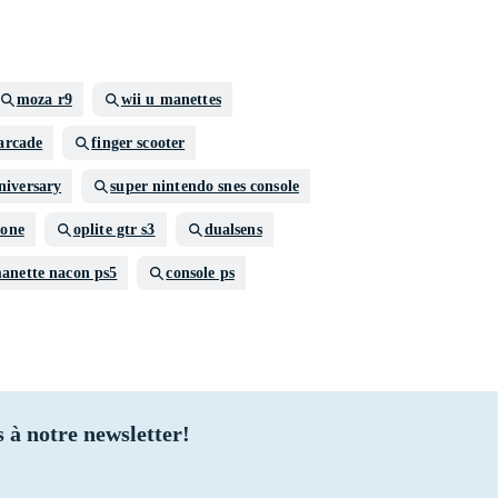
moza r9
wii u manettes
 arcade
finger scooter
niversary
super nintendo snes console
 one
oplite gtr s3
dualsens
anette nacon ps5
console ps
 à notre newsletter!