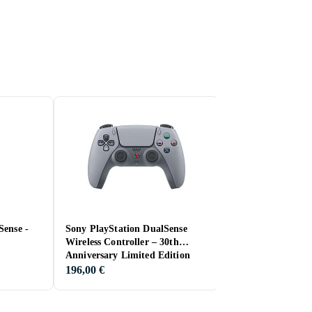
Sense -
Sony PlayStation DualSense
PowerA Enhanced
Wireless Controller – 30th
Controller (Xbox O
Anniversary Limited Edition
X/S)
(PS5)
196,00 €
27,00 €