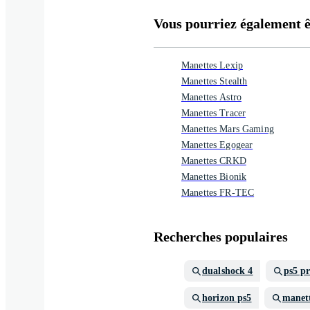
Vous pourriez également êt
Manettes Lexip
Manettes Stealth
Manettes Astro
Manettes Tracer
Manettes Mars Gaming
Manettes Egogear
Manettes CRKD
Manettes Bionik
Manettes FR-TEC
Recherches populaires
dualshock 4
ps5 p
horizon ps5
manett