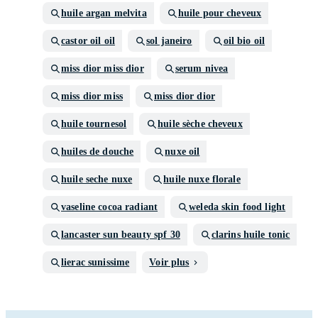
huile argan melvita
huile pour cheveux
castor oil oil
sol janeiro
oil bio oil
miss dior miss dior
serum nivea
miss dior miss
miss dior dior
huile tournesol
huile sèche cheveux
huiles de douche
nuxe oil
huile seche nuxe
huile nuxe florale
vaseline cocoa radiant
weleda skin food light
lancaster sun beauty spf 30
clarins huile tonic
lierac sunissime
Voir plus