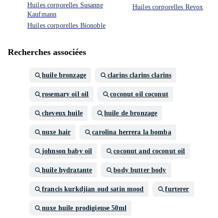
Huiles corporelles Susanne
Huiles corporelles Revox
Kaufmann
Huiles corporelles Bionoble
Recherches associées
huile bronzage
clarins clarins clarins
rosemary oil oil
coconut oil coconut
cheveux huile
huile de bronzage
nuxe hair
carolina herrera la bomba
johnson baby oil
coconut and coconut oil
huile hydratante
body butter body
francis kurkdjian oud satin mood
furterer
nuxe huile prodigieuse 50ml