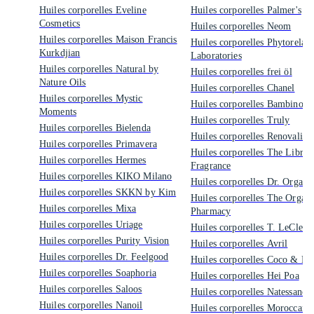
Huiles corporelles Eveline
Huiles corporelles Palmer's
Cosmetics
Huiles corporelles Neom
Huiles corporelles Maison Francis
Huiles corporelles Phytorelax
Kurkdjian
Laboratories
Huiles corporelles Natural by
Huiles corporelles frei öl
Nature Oils
Huiles corporelles Chanel
Huiles corporelles Mystic
Huiles corporelles Bambino
Moments
Huiles corporelles Truly
Huiles corporelles Bielenda
Huiles corporelles Renovality
Huiles corporelles Primavera
Huiles corporelles The Librar
Huiles corporelles Hermes
Fragrance
Huiles corporelles KIKO Milano
Huiles corporelles Dr. Organi
Huiles corporelles SKKN by Kim
Huiles corporelles The Organi
Huiles corporelles Mixa
Pharmacy
Huiles corporelles Uriage
Huiles corporelles T. LeClerc
Huiles corporelles Purity Vision
Huiles corporelles Avril
Huiles corporelles Dr. Feelgood
Huiles corporelles Coco & Ev
Huiles corporelles Soaphoria
Huiles corporelles Hei Poa
Huiles corporelles Saloos
Huiles corporelles Natessance
Huiles corporelles Nanoil
Huiles corporelles MoroccanO