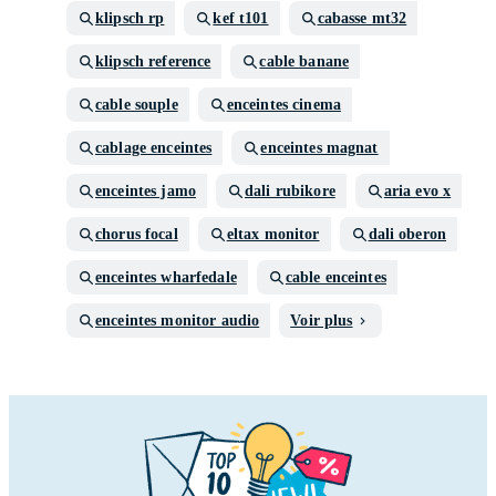
klipsch rp
kef t101
cabasse mt32
klipsch reference
cable banane
cable souple
enceintes cinema
cablage enceintes
enceintes magnat
enceintes jamo
dali rubikore
aria evo x
chorus focal
eltax monitor
dali oberon
enceintes wharfedale
cable enceintes
enceintes monitor audio
Voir plus