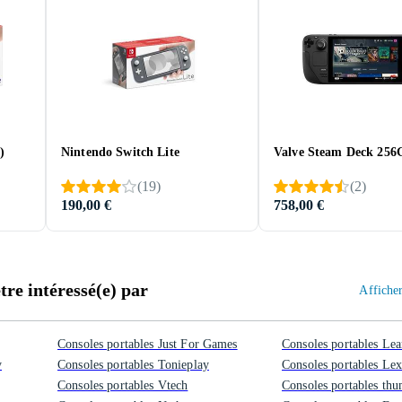
)
Nintendo Switch Lite
Valve Steam Deck 256
(
19
)
(
2
)
190,00 €
758,00 €
re intéressé(e) par
Afficher
Consoles portables Just For Games
Consoles portables Lea
y
Consoles portables Tonieplay
Consoles portables Le
Consoles portables Vtech
Consoles portables th