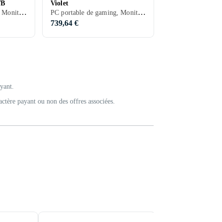
TB
Violet
PC portable de gaming, Moniteur LCD
PC portable de gaming, Moniteur LCD
739,64 €
ayant.
actère payant ou non des offres associées.