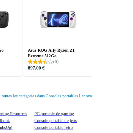
Go
Asus ROG Ally Ryzen Z1
Nintendo GameBo
Extreme 512Go
(
6
)
(
18
)
897,00 €
 toutes les catégories dans Consoles portables Lenovo
rning Resources
PC portable de gaming
xibook
Console portable de jeux
umbsUp!
Console portable rétro