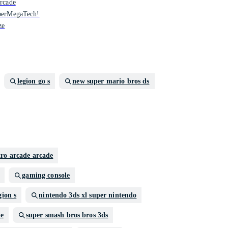
ercade
yperMegaTech!
ze
legion go s
new super mario bros ds
tro arcade arcade
gaming console
gion s
nintendo 3ds xl super nintendo
le
super smash bros bros 3ds