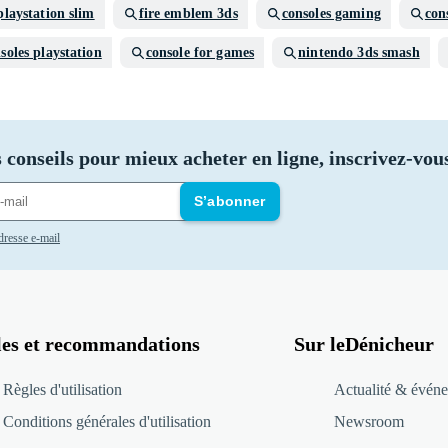
playstation slim
fire emblem 3ds
consoles gaming
con
soles playstation
console for games
nintendo 3ds smash
 conseils pour mieux acheter en ligne, inscrivez-vous
S’abonner
adresse e-mail
les et recommandations
Sur leDénicheur
Règles d'utilisation
Actualité & événe
Conditions générales d'utilisation
Newsroom