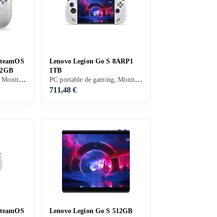
SteamOS
Lenovo Legion Go S 8ARP1
12GB
1TB
PC portable de gaming, Moniteur LCD, 2024, Wi-Fi
PC portable de gaming, Moniteur LCD, Wi-Fi
711,48 €
SteamOS
Lenovo Legion Go S 512GB