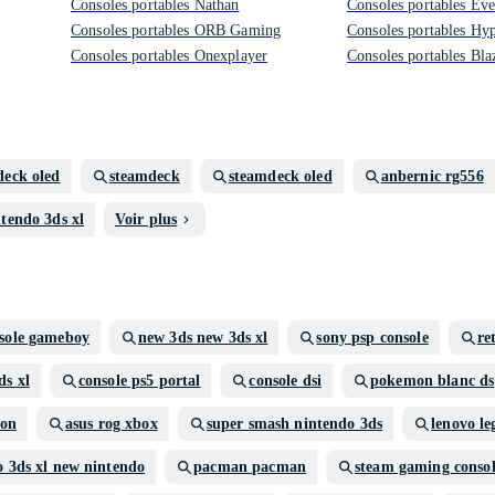
Consoles portables Nathan
Consoles portables Ev
Consoles portables ORB Gaming
Consoles portables H
Consoles portables Onexplayer
Consoles portables Bla
deck oled
steamdeck
steamdeck oled
anbernic rg556
tendo 3ds xl
Voir plus
sole gameboy
new 3ds new 3ds xl
sony psp console
re
ds xl
console ps5 portal
console dsi
pokemon blanc ds
ion
asus rog xbox
super smash nintendo 3ds
lenovo le
o 3ds xl new nintendo
pacman pacman
steam gaming conso