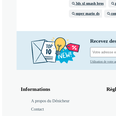
3ds xl smash bros
super mario ds
con
Recevez des
Utilisation de votre 
Informations
Règ
A propos du Dénicheur
Contact