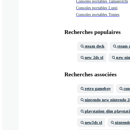
Consoles portables Tamagotchi
Consoles portables Lunii
Consoles portables Tonies
Recherches populaires
steam deck
steam 
new 2ds xl
new nin
Recherches associées
retro gameboy
con
nintendo new nintendo 2
playstation slim playstat
new3ds xl
nintend