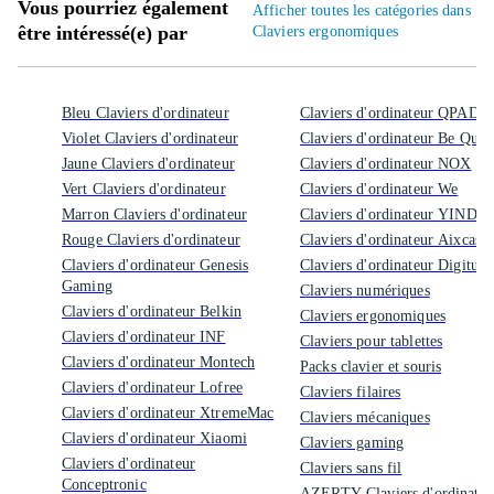
Vous pourriez également
Afficher toutes les catégories dans
être intéressé(e) par
Claviers ergonomiques
Bleu Claviers d'ordinateur
Claviers d'ordinateur QPAD
Violet Claviers d'ordinateur
Claviers d'ordinateur Be Quiet
Jaune Claviers d'ordinateur
Claviers d'ordinateur NOX
Vert Claviers d'ordinateur
Claviers d'ordinateur We
Marron Claviers d'ordinateur
Claviers d'ordinateur YINDI
Rouge Claviers d'ordinateur
Claviers d'ordinateur Aixcase
Claviers d'ordinateur Genesis
Claviers d'ordinateur Digitus
Gaming
Claviers numériques
Claviers d'ordinateur Belkin
Claviers ergonomiques
Claviers d'ordinateur INF
Claviers pour tablettes
Claviers d'ordinateur Montech
Packs clavier et souris
Claviers d'ordinateur Lofree
Claviers filaires
Claviers d'ordinateur XtremeMac
Claviers mécaniques
Claviers d'ordinateur Xiaomi
Claviers gaming
Claviers d'ordinateur
Claviers sans fil
Conceptronic
AZERTY Claviers d'ordinateu