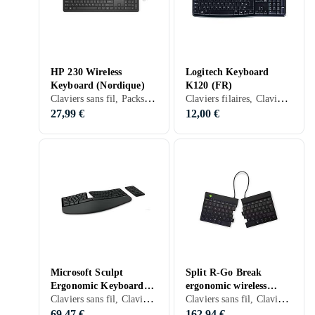
HP 230 Wireless
Logitech Keyboard
Keyboard (Nordique)
K120 (FR)
Claviers sans fil, Packs clavier et souris, Claviers ergonomiques, Claviers pour tablettes, Membran, Nordique, PC, Tablettes, Ergonomiquement
Claviers filaires, Claviers ergonomiques, Français, PC, Mac, Ergonomiquement
27,99 €
12,00 €
Microsoft Sculpt
Split R-Go Break
Ergonomic Keyboard
ergonomic wireless
Claviers sans fil, Claviers ergonomiques, Mécanique, Français, PC, Mac, Ergonomiquement
Claviers sans fil, Claviers ergonomiques, Scissor switch , Mac, Ergonomiquement
for Business (FR)
keyboard, Black
(German)
69,47 €
162,94 €