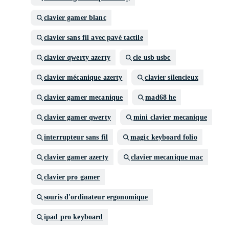
clavier gamer blanc
clavier sans fil avec pavé tactile
clavier qwerty azerty
cle usb usbc
clavier mécanique azerty
clavier silencieux
clavier gamer mecanique
mad68 he
clavier gamer qwerty
mini clavier mecanique
interrupteur sans fil
magic keyboard folio
clavier gamer azerty
clavier mecanique mac
clavier pro gamer
souris d'ordinateur ergonomique
ipad pro keyboard