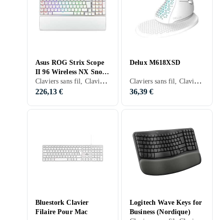
Asus ROG Strix Scope
Delux M618XSD
II 96 Wireless NX Snow
Claviers sans fil, Claviers filaires, Claviers gaming, Claviers mécaniques, Claviers ergonomiques, Mécanique, Ergonomiquement
Claviers sans fil, Claviers gaming, Packs clavier et souris, Claviers ergonomiques, Ergonomiquement
Switch (DE)
226,13 €
36,39 €
Bluestork Clavier
Logitech Wave Keys for
Filaire Pour Mac
Business (Nordique)