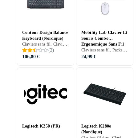
Contour Design Balance
Mobility Lab Clavier Et
Keyboard (Nordique)
Souris Combo
Claviers sans fil, Claviers filaires, Claviers ergonomiques, Mécanique, Nordique, PC, Mac, Ergonomiquement
Ergonomique Sans Fil
Claviers sans fil, Packs clavier et souris, Claviers ergonomiques, Membran, Ergonomiquement
(
3
)
2.4Ghz Capteur
Optique
106,80 €
24,99 €
Logitech K250 (FR)
Logitech K280e
(Nordique)
Claviers filaires, Claviers ergonomiques, Membran, Nordique, PC, Tablettes, Standard