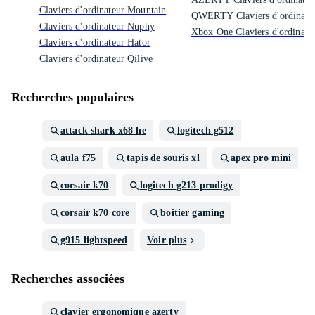
Claviers d'ordinateur Mountain
QWERTY Claviers d'ordinate
Claviers d'ordinateur Nuphy
Xbox One Claviers d'ordinate
Claviers d'ordinateur Hator
Claviers d'ordinateur Qilive
Recherches populaires
attack shark x68 he
logitech g512
aula f75
tapis de souris xl
apex pro mini
corsair k70
logitech g213 prodigy
corsair k70 core
boitier gaming
g915 lightspeed
Voir plus
Recherches associées
clavier ergonomique azerty