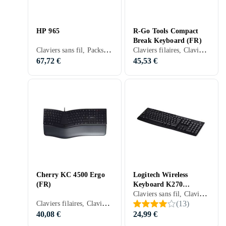
HP 965
R-Go Tools Compact
Break Keyboard (FR)
Claviers sans fil, Packs clavier et souris, Claviers ergonomiques, Membran, PC, Mac, Ergonomiquement
Claviers filaires, Claviers ergonomiques, Scissor switch , Français, PC, Mac, TKL (tenkeyless/kompakt)
67,72 €
45,53 €
Cherry KC 4500 Ergo
Logitech Wireless
(FR)
Keyboard K270
Claviers sans fil, Claviers gaming, Claviers ergonomiques, Dome switch, Nordique, PC, Standard
(Nordique)
Claviers filaires, Claviers ergonomiques, Membran, Français, Ergonomiquement
(
13
)
40,08 €
24,99 €