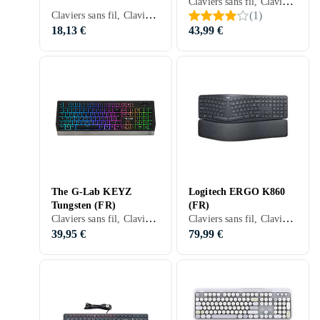
Claviers sans fil, Claviers ergonomiques, Membran, Nordique, PC, Mac, Ergonomiquement
Claviers sans fil, Claviers filaires, Claviers ergonomiques, Mac, Tablettes, Ergonomiquement
(
1
)
18,13 €
43,99 €
The G-Lab KEYZ
Logitech ERGO K860
Tungsten (FR)
(FR)
Claviers sans fil, Claviers gaming, Claviers ergonomiques, Membran, Français, PC, PS4, Xbox One, Ergonomiquement
Claviers sans fil, Claviers mécaniques, Claviers ergonomiques, Mécanique, Français, PC, Mac, SmartTV, Ergonomiquement
39,95 €
79,99 €