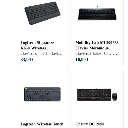
Logitech Signature
Mobility Lab ML300566
K650 Wireless
Clavier Mécanique
Claviers sans fil, Claviers ergonomiques, Membran, Français, PC, Mac, Ergonomiquement
Claviers filaires, Claviers mécaniques, Claviers ergonomiques, Mécanique, Ergonomiquement
Keyboard with Palm
Filaire Rétro-éclairé
Rest (FR)
LED (AZERTY)
33,99 €
16,99 €
Logitech Wireless Touch
Cherry DC 2000