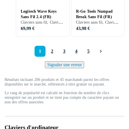
Logitech Wave Keys
R-Go Tools Numpad
Sans Fil 2.4 (FR)
Break Sans Fil (FR)
Claviers sans fil, Claviers ergonomiques, Membran, Ergonomiquement
Claviers sans fil, Claviers filaires, Packs clavier et souris, Claviers ergonomiques, Membran, PC, Mac, Ergonomiquement
69,99 €
43,98 €
1
2
3
4
5
Signaler une erreur
Résultats incluant 206 produits et 45 marchands parmi les offres
disponibles sur le marché, référencés à titre gratuit ou payant.
Le rang de popularité est calculé en fonction du nombre de clics
enregistré sur un produit et ne tient pas compte du caractère payant ou
non des offres associées.
Claviers d'ordinateur