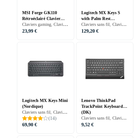
MSI Forge GK110
Logitech MX Keys S
Rétroéclairé Clavier
with Palm Rest
Claviers gaming, Claviers mécaniques, Claviers ergonomiques, Mécanique, Ergonomiquement
Claviers sans fil, Claviers mécaniques, Packs clavier et souris, Claviers ergonomiques, Membran, Nordique, PC, Mac, Ergonomiquement
Mécanique (US)
(Nordique)
23,99 €
129,20 €
Logitech MX Keys Mini
Lenovo ThinkPad
(Nordique)
TrackPoint Keyboard II
Claviers sans fil, Claviers mécaniques, Claviers ergonomiques, Scissor switch , Nordique, PC, Mac, Tablettes, TKL (tenkeyless/kompakt)
(DK)
Claviers sans fil, Claviers ergonomiques, Scissor switch , Danois, PC, Tablettes, TKL (tenkeyless/kompakt)
(
14
)
69,90 €
9,52 €