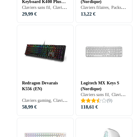
Keyboard K400 Plus
(Nordique)
Claviers sans fil, Claviers ergonomiques, Français, PC, Mac, SmartTV, Tablettes, Ergonomiquement
Claviers filaires, Packs clavier et souris, Claviers ergonomiques, Mécanique, Nordique, PC, Mac, Standard
(FR)
29,99 €
13,22 €
Redragon Devarais
Logitech MX Keys S
K556 (EN)
(Nordique)
Claviers sans fil, Claviers mécaniques, Claviers ergonomiques, Membran, Nordique, PC, Mac, Tablettes, Ergonomiquement
Claviers gaming, Claviers mécaniques, Claviers ergonomiques, Mécanique, Anglais, PC, Standard
(
9
)
58,99 €
118,61 €