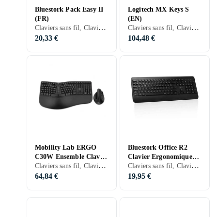
Bluestork Pack Easy II
Logitech MX Keys S
(FR)
(EN)
Claviers sans fil, Claviers gaming, Packs clavier et souris, Claviers ergonomiques, Français, PC, PS5, TKL (tenkeyless/kompakt)
Claviers sans fil, Claviers mécaniques, Claviers ergonomiques, Membran, Anglais, PC, Mac, Ergonomiquement
20,33 €
104,48 €
Mobility Lab ERGO
Bluestork Office R2
C30W Ensemble Clavier
Clavier Ergonomique
Claviers sans fil, Claviers ergonomiques, Ergonomiquement
Claviers sans fil, Claviers ergonomiques, Ergonomiquement
+ Souris Full Size USB
Sans Fil (AZERTY)
24 GHz + Bluetoot
64,84 €
19,95 €