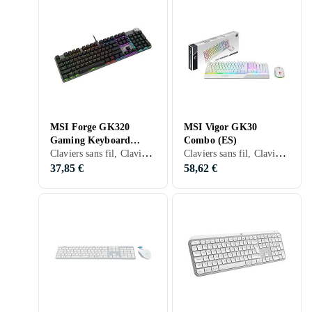
MSI Forge GK320
MSI Vigor GK30
Gaming Keyboard
Combo (ES)
Claviers sans fil, Claviers filaires, Claviers gaming, Claviers mécaniques, Claviers ergonomiques, Mécanique, Anglais, Mac, Standard
Claviers sans fil, Claviers gaming, Packs clavier et souris, Claviers ergonomiques, Membran, Espagnol, Ergonomiquement
(USA)
37,85 €
58,62 €