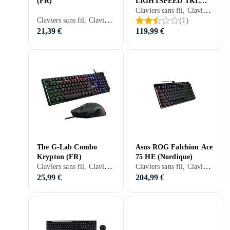
(FR)
LIGHTSPEED TKL
Claviers sans fil, Claviers gaming, Claviers mécaniques, Packs clavier et souris, Mécanique, Logitech GL Tactile, Italien, Mac, TKL (tenkeyless/kompakt)
Linear (Nordic)
Claviers sans fil, Claviers gaming, Packs clavier et souris, Claviers ergonomiques, Français, PC, PS5, TKL (tenkeyless/kompakt)
(
1
)
21,39 €
119,99 €
The G-Lab Combo
Asus ROG Falchion Ace
Krypton (FR)
75 HE (Nordique)
Claviers sans fil, Claviers filaires, Claviers gaming, Packs clavier et souris, Français, PC, Mac, PS4, Xbox One, PS5
Claviers sans fil, Claviers filaires, Claviers gaming, Claviers mécaniques, Packs clavier et souris, Mécanique, ROG NX Red, Italien, 75%
25,99 €
204,99 €