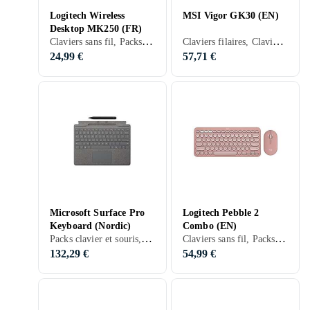
Logitech Wireless
MSI Vigor GK30 (EN)
Desktop MK250 (FR)
Claviers sans fil, Packs clavier et souris, Français, PC, Mac, TKL (tenkeyless/kompakt)
Claviers filaires, Claviers gaming, Claviers mécaniques, Packs clavier et souris, Mécanique, Anglais, PC, Standard
24,99 €
57,71 €
Microsoft Surface Pro
Logitech Pebble 2
Keyboard (Nordic)
Combo (EN)
Packs clavier et souris, Claviers pour tablettes, PC, Tablettes
Claviers sans fil, Packs clavier et souris, Scissor switch , Anglais, PC, Mac, Ergonomiquement
132,29 €
54,99 €