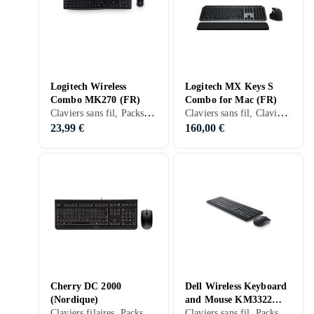
Logitech Wireless
Logitech MX Keys S
Combo MK270 (FR)
Combo for Mac (FR)
Claviers sans fil, Packs clavier et souris, Français, PC, Mac, TKL (tenkeyless/kompakt)
Claviers sans fil, Claviers mécaniques, Packs clavier et souris, Scissor switch , Français, Mac, Ergonomiquement
23,99 €
160,00 €
Cherry DC 2000
Dell Wireless Keyboard
(Nordique)
and Mouse KM3322W
Claviers filaires, Packs clavier et souris, Claviers ergonomiques, Mécanique, Nordique, PC, Mac, Standard
Claviers sans fil, Packs clavier et souris, Français, Mac
(FR)