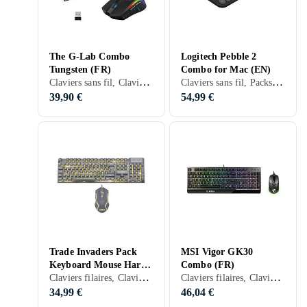
The G-Lab Combo
Logitech Pebble 2
Tungsten (FR)
Combo for Mac (EN)
Claviers sans fil, Claviers gaming, Packs clavier et souris, Français, PC, PS4
Claviers sans fil, Packs clavier et souris, Scissor switch , Anglais, Mac
39,90 €
54,99 €
Trade Invaders Pack
MSI Vigor GK30
Keyboard Mouse Harry
Combo (FR)
Claviers filaires, Claviers gaming, Packs clavier et souris, PS4
Claviers filaires, Claviers gaming, Packs clavier et souris, Français
Potter AZERTY (PS4
compatible)
34,99 €
46,04 €