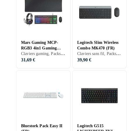
Mars Gaming MCP-
Logitech Slim Wireless
RGB3 4in1 Gaming
Combo MK470 (FR)
Claviers gaming, Packs clavier et souris, Membran, Espagnol, Mac, TKL (tenkeyless/kompakt)
Claviers sans fil, Packs clavier et souris, Français, PC, TKL (tenkeyless/kompakt)
Pack
31,69 €
39,90 €
Bluestork Pack Easy II
Logitech G515