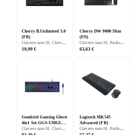
Cherry B.Unlimited 3.0
Cherry DW 9000 Slim
(FR)
(EN)
Claviers sans fil, Claviers mécaniques, Packs clavier et souris, Mécanique, Français, PC, Standard
Claviers sans fil, Packs clavier et souris, Scissor switch , Anglais, PC, Mac, Standard
19,99 €
63,63 €
Gembird Gaming Ghost
Logitech MK545
4in1 Set GGS-UMGL4-
Advanced (FR)
Claviers sans fil, Claviers gaming, Packs clavier et souris
Claviers sans fil, Packs clavier et souris, Français, Mac
02
92,40 €
57,27 €