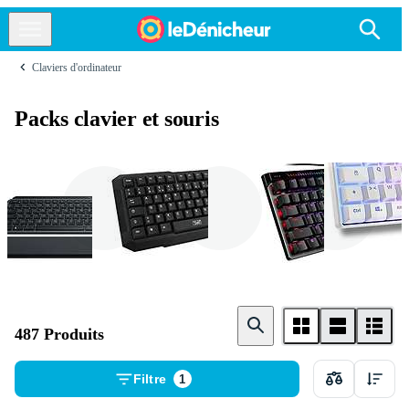
Claviers d'ordinateur
Packs clavier et souris
Logitech
T ' nB
Asus
487 Produits
Filtre
1