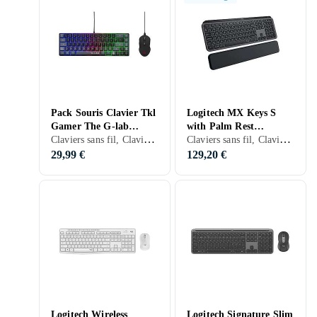
Pack Souris Clavier Tkl
Logitech MX Keys S
Gamer The G-lab
with Palm Rest
Claviers sans fil, Claviers filaires, Claviers gaming, Packs clavier et souris, PC, PS4, 65%
Claviers sans fil, Claviers mécaniques, Packs clavier et souris, Claviers ergonomiques, Membran, Nordique, PC, Mac, Ergonomiquement
Hydrogen
(Nordique)
29,99 €
129,20 €
Logitech Wireless
Logitech Signature Slim