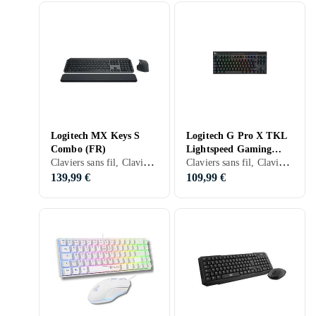
Logitech MX Keys S
Logitech G Pro X TKL
Combo (FR)
Lightspeed Gaming
Claviers sans fil, Claviers mécaniques, Packs clavier et souris, Scissor switch , Français, Mac
Claviers sans fil, Claviers filaires, Claviers gaming, Claviers mécaniques, Packs clavier et souris, Mécanique, Français, TKL (tenkeyless/kompakt)
Keyboard (FR)
139,99 €
109,99 €