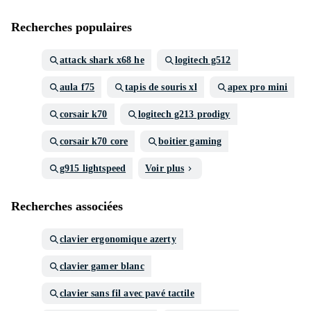
Recherches populaires
attack shark x68 he
logitech g512
aula f75
tapis de souris xl
apex pro mini
corsair k70
logitech g213 prodigy
corsair k70 core
boitier gaming
g915 lightspeed
Voir plus
Recherches associées
clavier ergonomique azerty
clavier gamer blanc
clavier sans fil avec pavé tactile