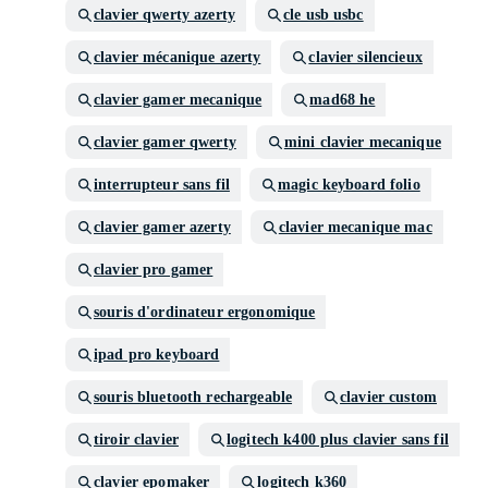
clavier qwerty azerty
cle usb usbc
clavier mécanique azerty
clavier silencieux
clavier gamer mecanique
mad68 he
clavier gamer qwerty
mini clavier mecanique
interrupteur sans fil
magic keyboard folio
clavier gamer azerty
clavier mecanique mac
clavier pro gamer
souris d'ordinateur ergonomique
ipad pro keyboard
souris bluetooth rechargeable
clavier custom
tiroir clavier
logitech k400 plus clavier sans fil
clavier epomaker
logitech k360