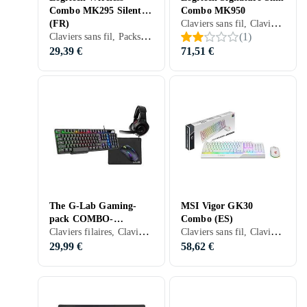
Combo MK295 Silent
Combo MK950
Claviers sans fil, Claviers filaires, Claviers mécaniques, Packs clavier et souris, Scissor switch , Français, PC, Mac
(FR)
Claviers sans fil, Packs clavier et souris, Français
(
1
)
29,39 €
71,51 €
The G-Lab Gaming-
MSI Vigor GK30
pack COMBO-
Combo (ES)
Claviers filaires, Claviers gaming, Packs clavier et souris, Mécanique, Français, PC, PS4
Claviers sans fil, Claviers gaming, Packs clavier et souris, Claviers ergonomiques, Membran, Espagnol, Ergonomiquement
SULFUR/FR
29,99 €
58,62 €