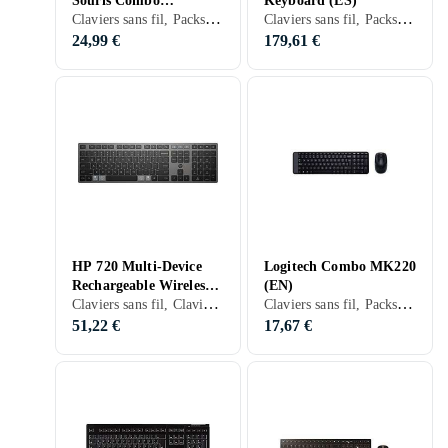
Souris Combo
Keyboard (ES)
Claviers sans fil, Packs clavier et souris, Claviers ergonomiques, Membran, Ergonomiquement
Claviers sans fil, Packs clavier et souris, Espagnol, PC, Mac
Ergonomique Sans Fil
2.4Ghz Capteur
24,99 €
179,61 €
Optique
HP 720 Multi-Device
Logitech Combo MK220
Rechargeable Wireless
(EN)
Claviers sans fil, Claviers gaming, Claviers mécaniques, Packs clavier et souris, Mécanique, Suédois/Finlandais
Claviers sans fil, Packs clavier et souris, Membran, Anglais, PC, Mac, TKL (tenkeyless/kompakt)
Keyboard (FR)
51,22 €
17,67 €