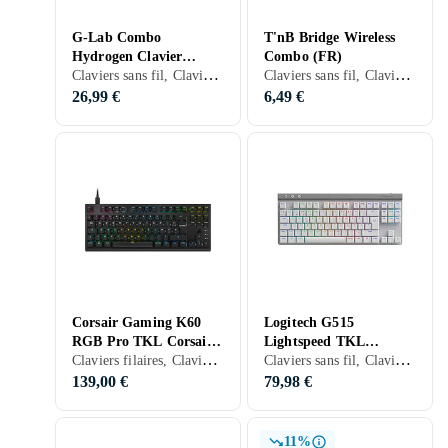
G-Lab Combo
T'nB Bridge Wireless
Hydrogen Clavier
Combo (FR)
Claviers sans fil, Claviers filaires, Claviers gaming, Claviers mécaniques, Packs clavier et souris, Membran, Français, PC, PS4
Claviers sans fil, Claviers filaires, Packs clavier et souris, Membran, Français, PC, Mac, Standard
Mécanique (FR)
26,99 €
6,49 €
Corsair Gaming K60
Logitech G515
RGB Pro TKL Corsair
Lightspeed TKL
Claviers filaires, Claviers gaming, Claviers mécaniques, Packs clavier et souris, Opto-mécanique, Français, TKL (tenkeyless/kompakt)
Claviers sans fil, Claviers filaires, Claviers gaming, Claviers mécaniques, Packs clavier et souris, Mécanique, Logitech GL Tactile, Anglais, PC, TKL (tenkeyless/kompakt)
OPX (FR)
(Nordic)
139,00 €
79,98 €
11%