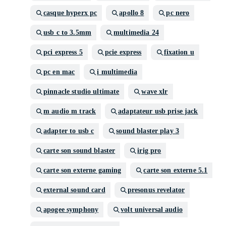
casque hyperx pc
apollo 8
pc nero
usb c to 3.5mm
multimedia 24
pci express 5
pcie express
fixation u
pc en mac
i multimedia
pinnacle studio ultimate
wave xlr
m audio m track
adaptateur usb prise jack
adapter to usb c
sound blaster play 3
carte son sound blaster
irig pro
carte son externe gaming
carte son externe 5.1
external sound card
presonus revelator
apogee symphony
volt universal audio