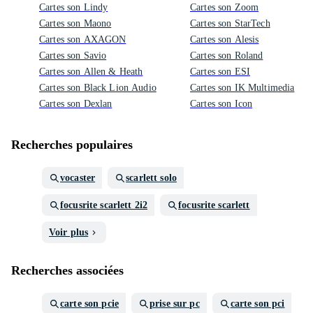
Cartes son Lindy
Cartes son Zoom
Cartes son Maono
Cartes son StarTech
Cartes son AXAGON
Cartes son Alesis
Cartes son Savio
Cartes son Roland
Cartes son Allen & Heath
Cartes son ESI
Cartes son Black Lion Audio
Cartes son IK Multimedia
Cartes son Dexlan
Cartes son Icon
Recherches populaires
vocaster
scarlett solo
focusrite scarlett 2i2
focusrite scarlett
Voir plus
Recherches associées
carte son pcie
prise sur pc
carte son pci