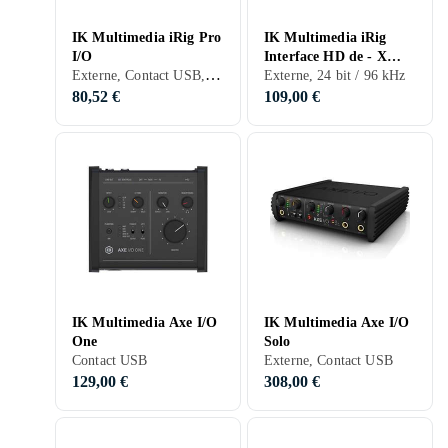
IK Multimedia iRig Pro
IK Multimedia iRig
I/O
Interface HD de - X
Externe, Contact USB, 24 bit / 96 kHz
guitare et 24 96 kHz
Externe, 24 bit / 96 kHz
HD2
80,52 €
109,00 €
IK Multimedia Axe I/O
IK Multimedia Axe I/O
One
Solo
Contact USB
Externe, Contact USB
129,00 €
308,00 €