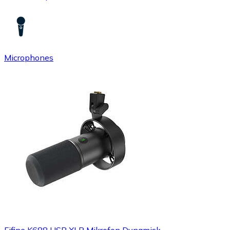
Microphones
Fifine K688 USB XLR Mikrofon Dynamisk