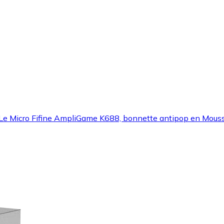
Le Micro Fifine AmpliGame K688, bonnette antipop en Mousse