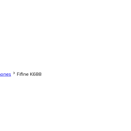
hones
Fifine K688