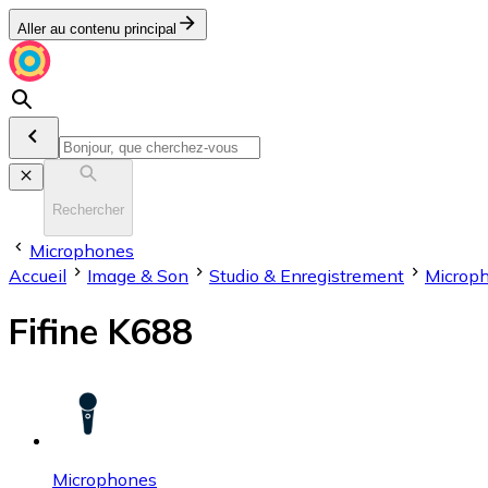
Aller au contenu principal
Rechercher
Microphones
Accueil
Image & Son
Stu­dio & En­re­gis­tre­ment
Microp
Fifine K688
Microphones