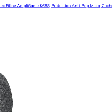
ec Fifine AmpliGame K688, Protection Anti-Pop Micro, Cache 