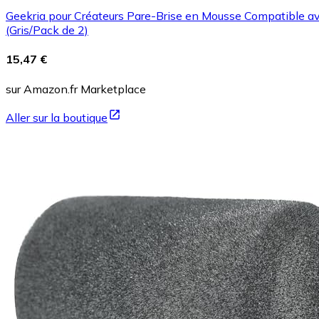
Geekria pour Créateurs Pare-Brise en Mousse Compatible av
(Gris/Pack de 2)
15,47 €
sur Amazon.fr Marketplace
Aller sur la boutique