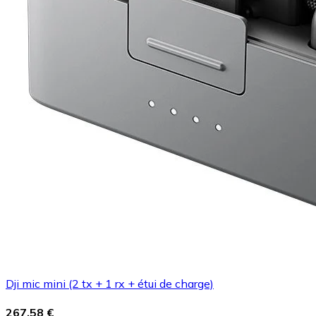
Dji mic mini (2 tx + 1 rx + étui de charge)
267,58 €