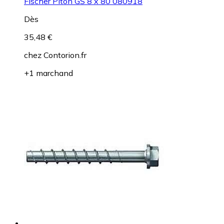
Fischer Piton GS 8 x 80 080918
Dès
35,48 €
chez
Contorion.fr
+1 marchand