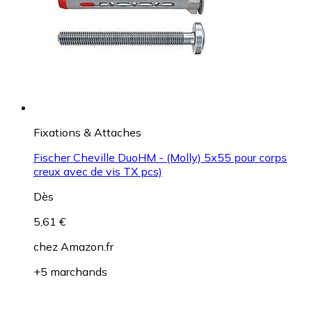
Fixations & Attaches
Fischer Cheville DuoHM - (Molly) 5x55 pour corps
creux avec de vis TX pcs)
Dès
5,61 €
chez
Amazon.fr
+5 marchands