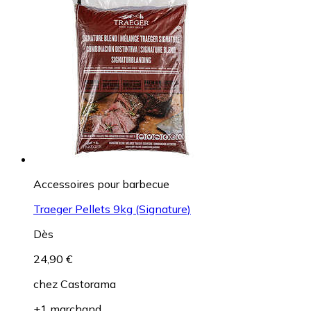
Accessoires pour barbecue
Traeger Pellets 9kg (Signature)
Dès
24,90 €
chez
Castorama
+1 marchand