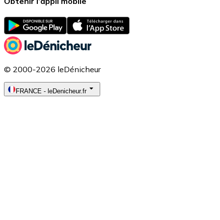
Obtenir l’appli mobile
© 2000-2026 leDénicheur
FRANCE
-
leDenicheur.fr