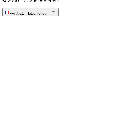
© 2000-2026 leDénicheur
FRANCE
-
leDenicheur.fr