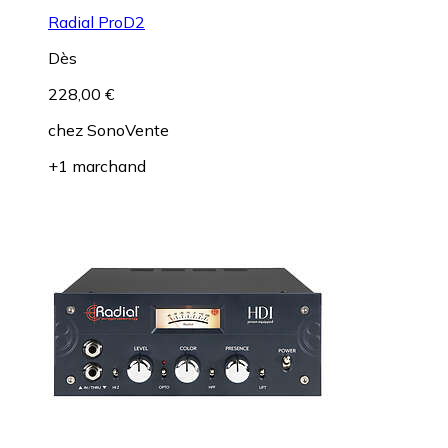
Radial ProD2
Dès
228,00 €
chez
SonoVente
+1 marchand