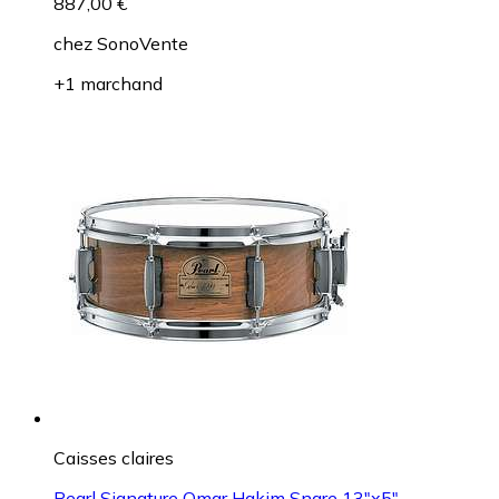
887,00 €
chez
SonoVente
+1 marchand
Caisses claires
Pearl Signature Omar Hakim Snare 13"x5"