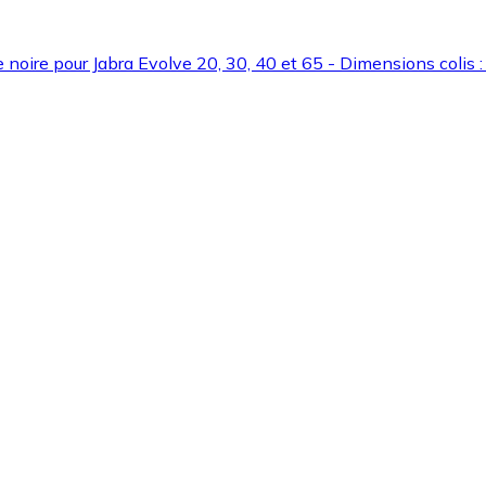
e noire pour Jabra Evolve 20, 30, 40 et 65 - Dimensions col