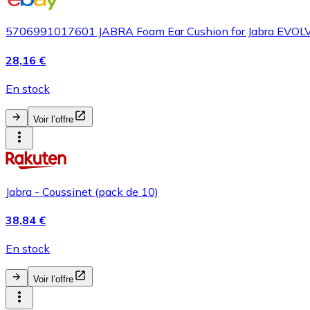
5706991017601 JABRA Foam Ear Cushion for Jabra EVOLV
28,16 €
En stock
Voir l’offre
Jabra - Coussinet (pack de 10)
38,84 €
En stock
Voir l’offre