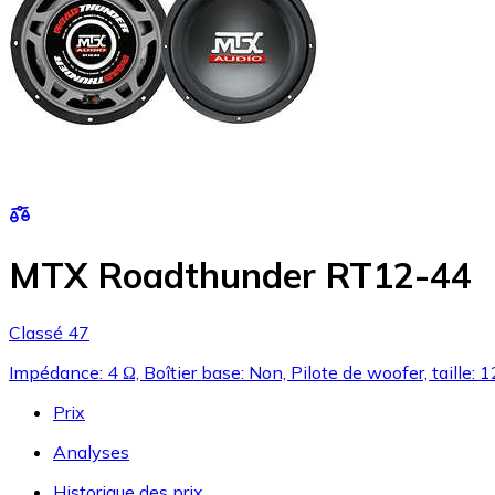
MTX Roadthunder RT12-44
Classé 47
Impédance: 4 Ω, Boîtier base: Non, Pilote de woofer, taille: 1
Prix
Analyses
Historique des prix