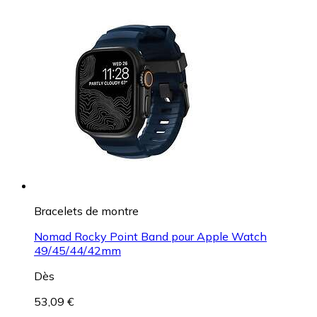
Bracelets de montre
Nomad Rocky Point Band pour Apple Watch
49/45/44/42mm
Dès
53,09 €