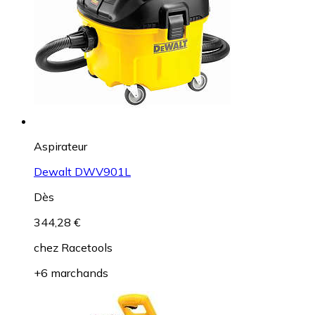
Aspirateur
Dewalt DWV901L
Dès
344,28 €
chez
Racetools
+6 marchands