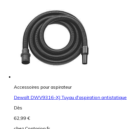
Accessoires pour aspirateur
Dewalt DWV9316-XJ Tuyau d'aspiration antistatique
Dès
62,99 €
chez
Contorion.fr