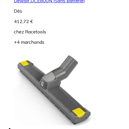
Dewalt DCE800N (Sans Batterie)
Dès
412,72 €
chez
Racetools
+4 marchands