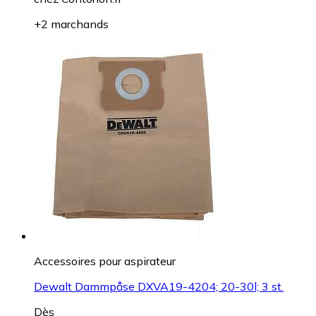
+2 marchands
Accessoires pour aspirateur
Dewalt Dammpåse DXVA19-4204; 20-30l; 3 st.
Dès