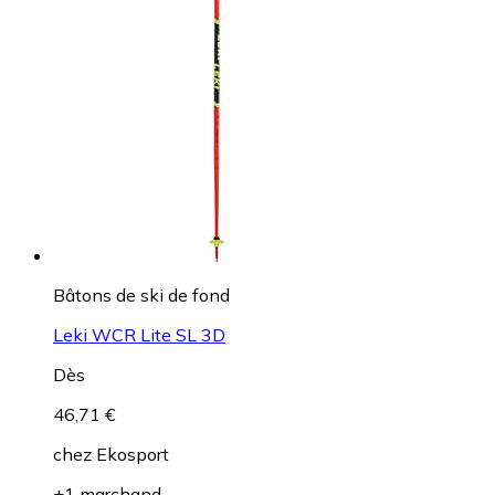
Bâtons de ski de fond
Leki WCR Lite SL 3D
Dès
46,71 €
chez
Ekosport
+1 marchand