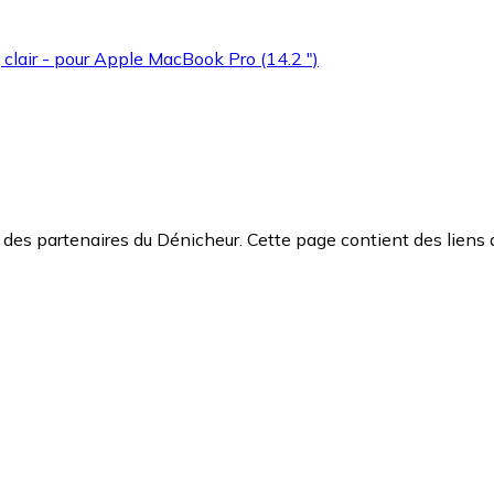
, clair - pour Apple MacBook Pro (14.2 ")
des partenaires du Dénicheur. Cette page contient des liens 