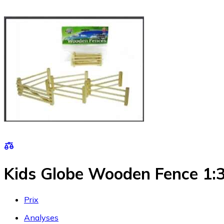
Kids Globe Wooden Fence 1:
Prix
Analyses