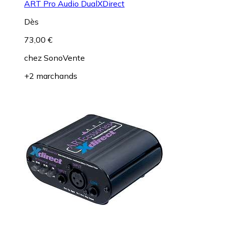
ART Pro Audio DualXDirect
Dès
73,00 €
chez
SonoVente
+2 marchands