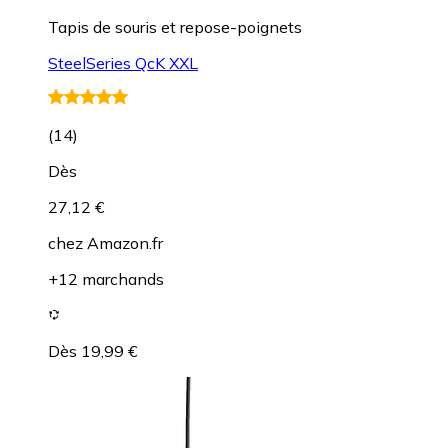
Tapis de souris et repose-poignets
SteelSeries QcK XXL
(
14
)
Dès
27,12 €
chez
Amazon.fr
+12 marchands
Dès 19,99 €