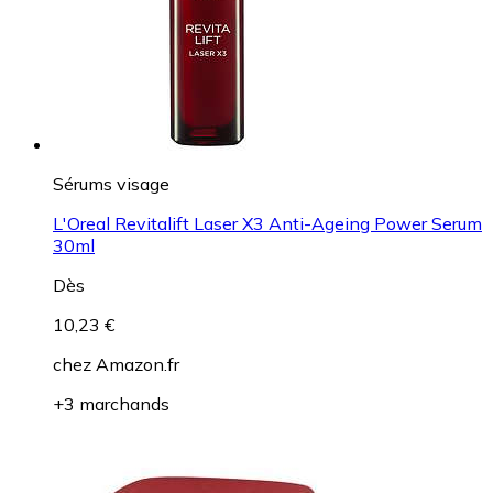
Sérums visage
L'Oreal Revitalift Laser X3 Anti-Ageing Power Serum
30ml
Dès
10,23 €
chez
Amazon.fr
+3 marchands