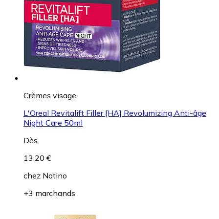
Crèmes visage
L'Oreal Revitalift Filler [HA] Revolumizing Anti-âge
Night Care 50ml
Dès
13,20 €
chez
Notino
+3 marchands