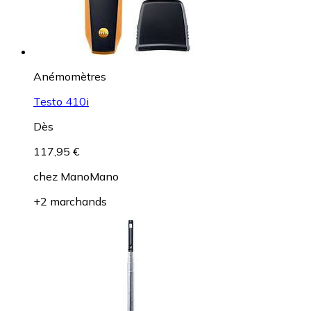
Anémomètres
Testo 410i
Dès
117,95 €
chez
ManoMano
+2 marchands