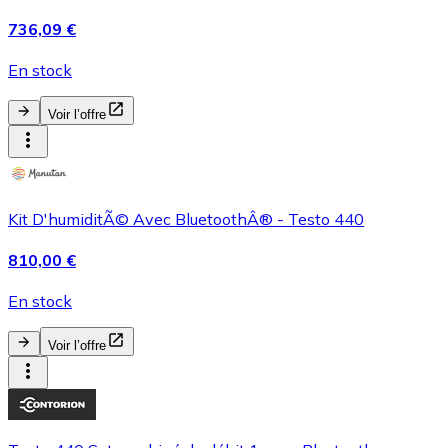
736,09 €
En stock
Voir l’offre
Kit D'humiditÃ© Avec BluetoothÂ® - Testo 440
810,00 €
En stock
Voir l’offre