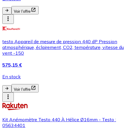
Voir l’offre
testo Appareil de mesure de pression 440 dP Pression
atmosphérique, éclairement, CO2, température, vitesse du
vent -150
575,15 €
En stock
Voir l’offre
Kit Anémomètre Testo 440 À Hélice Ø16mm - Testo :
05634401