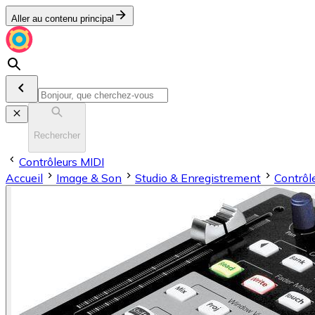
Aller au contenu principal
Rechercher
Contrôleurs MIDI
Accueil
Image & Son
Stu­dio & En­re­gis­tre­ment
Contrôl