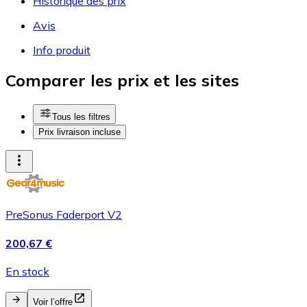
Historique des prix
Avis
Info produit
Comparer les prix et les sites
Tous les filtres
Prix livraison incluse
PreSonus Faderport V2
200,67 €
En stock
Voir l’offre