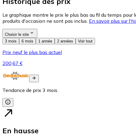
Historique des prix
Le graphique montre le prix le plus bas au fil du temps pour 
produits d'occasion ne sont pas inclus.
En savoir plus sur l'hi
Choisir le site
3 mois
6 mois
1 année
2 années
Voir tout
Prix neuf le plus bas actuel
200,67 €
Tendance de prix
3
mois
En hausse