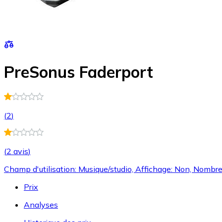
PreSonus Faderport
(
2
)
(
2 avis
)
Champ d'utilisation: Musique/studio, Affichage: Non, Nombre
Prix
Analyses