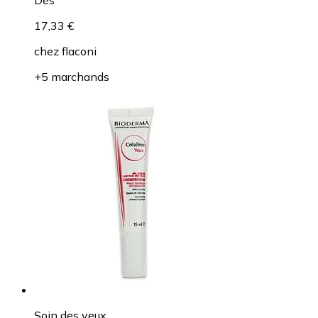
17,33 €
chez
flaconi
+5 marchands
Soin des yeux