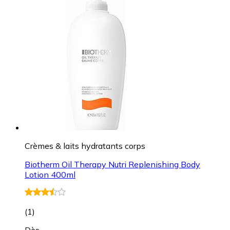
Crèmes & laits hydratants corps
Biotherm Oil Therapy Nutri Replenishing Body
Lotion 400ml
(
1
)
Dès