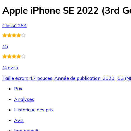
Apple iPhone SE 2022 (3rd 
Classé 284
(
4
)
(
4 avis
)
Taille écran: 4.7 pouces, Année de publication: 2020 , 5G (N
Prix
Analyses
Historique des prix
Avis
Info produit