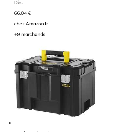
Dès
66,04 €
chez
Amazon.fr
+9 marchands