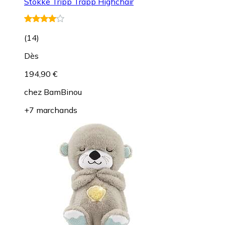
Stokke Tripp Trapp Highchair
(
14
)
Dès
194,90 €
chez
BamBinou
+7 marchands