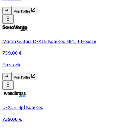
Voir l’offre
Martin Guitars D-X1E Koa/Koa HPL + Housse
739,00 €
En stock
Voir l’offre
D-X1E Hpl Koa/Koa
739,00 €