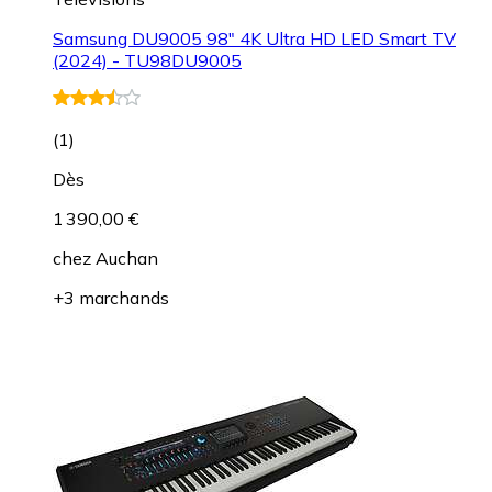
Samsung DU9005 98" 4K Ultra HD LED Smart TV
(2024) - TU98DU9005
(
1
)
Dès
1 390,00 €
chez
Auchan
+3 marchands