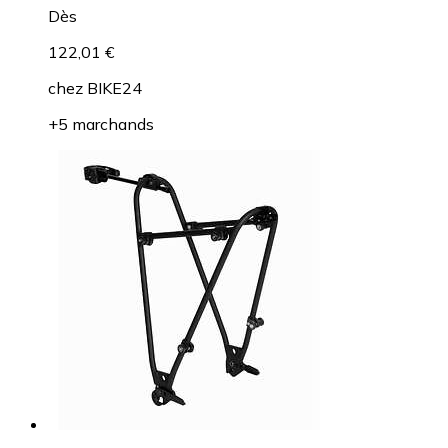
Dès
122,01 €
chez
BIKE24
+5 marchands