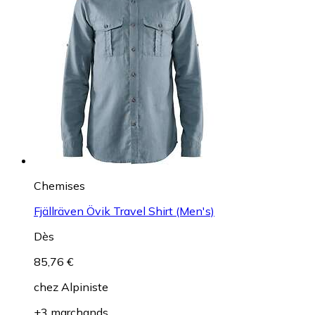
Chemises
Fjällräven Övik Travel Shirt (Men's)
Dès
85,76 €
chez
Alpiniste
+3 marchands