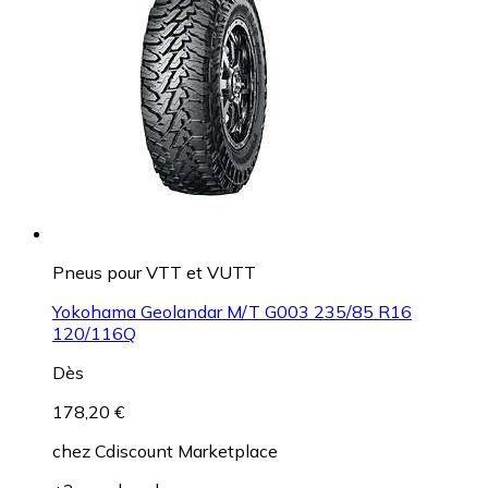
Pneus pour VTT et VUTT
Yokohama Geolandar M/T G003 235/85 R16
120/116Q
Dès
178,20 €
chez
Cdiscount Marketplace