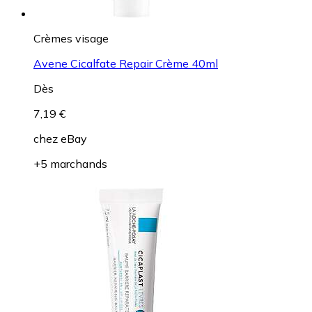
Crèmes visage
Avene Cicalfate Repair Crème 40ml
Dès
7,19 €
chez
eBay
+5 marchands