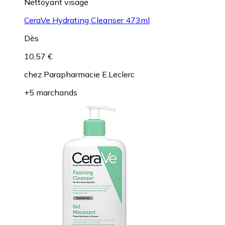
Nettoyant visage
CeraVe Hydrating Cleanser 473ml
Dès
10,57 €
chez
Parapharmacie E.Leclerc
+5 marchands