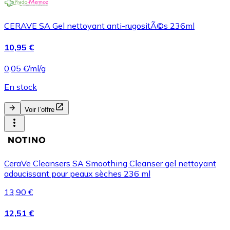
CERAVE SA Gel nettoyant anti-rugositÃ©s 236ml
10,95 €
0,05 €/ml/g
En stock
Voir l’offre
CeraVe Cleansers SA Smoothing Cleanser gel nettoyant
adoucissant pour peaux sèches 236 ml
13,90 €
12,51 €