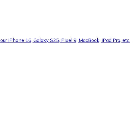
ur iPhone 16, Galaxy S25, Pixel 9, MacBook, iPad Pro, etc.