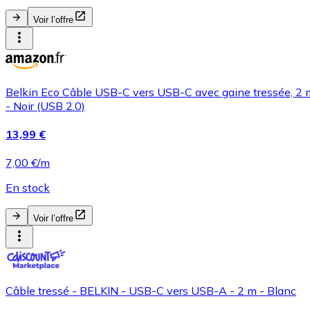
Voir l’offre
Belkin Eco Câble USB-C vers USB-C avec gaine tressée, 2 m, 
- Noir (USB 2.0)
13,99 €
7,00 €/m
En stock
Voir l’offre
Câble tressé - BELKIN - USB-C vers USB-A - 2 m - Blanc