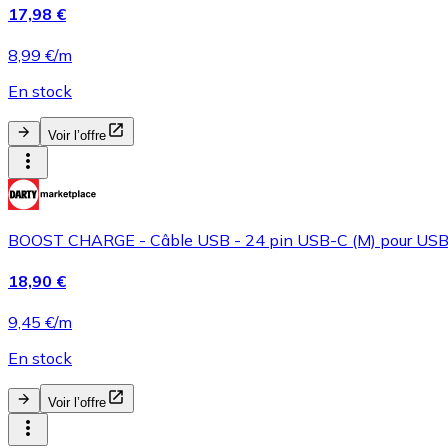
17,98 €
8,99 €/m
En stock
Voir l’offre
BOOST CHARGE - Câble USB - 24 pin USB-C (M) pour USB (
18,90 €
9,45 €/m
En stock
Voir l’offre