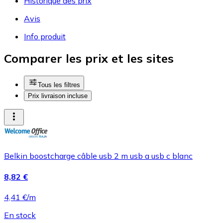
Historique des prix
Avis
Info produit
Comparer les prix et les sites
Tous les filtres
Prix livraison incluse
Belkin boostcharge câble usb 2 m usb a usb c blanc
8,82 €
4,41 €/m
En stock