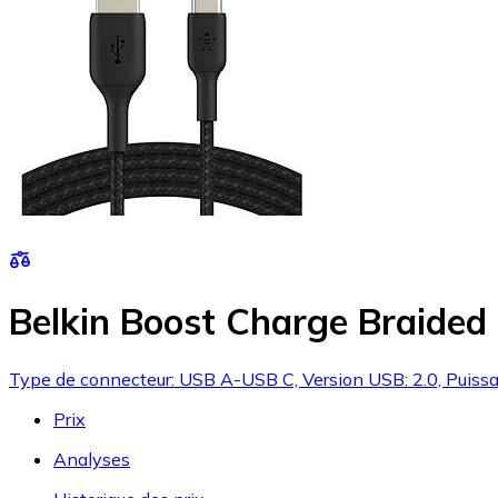
Belkin Boost Charge Braided
Type de connecteur: USB A-USB C, Version USB: 2.0, Puis
Prix
Analyses