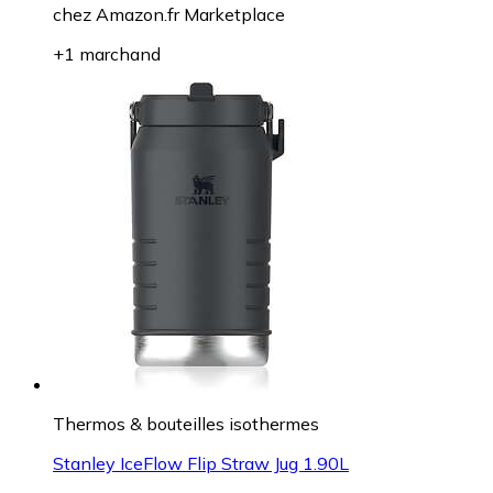
chez
Amazon.fr Marketplace
+1 marchand
Thermos & bouteilles isothermes
Stanley IceFlow Flip Straw Jug 1.90L