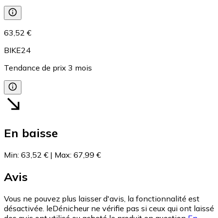
63,52 €
BIKE24
Tendance de prix
3
mois
En baisse
Min
:
63,52 €
|
Max
:
67,99 €
Avis
Vous ne pouvez plus laisser d'avis, la fonctionnalité est
désactivée. leDénicheur ne vérifie pas si ceux qui ont laissé
des avis ont utilisé ou acheté le produit en question
En