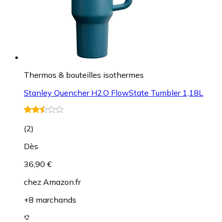
Thermos & bouteilles isothermes
Stanley Quencher H2.O FlowState Tumbler 1,18L
(
2
)
Dès
36,90 €
chez
Amazon.fr
+8 marchands