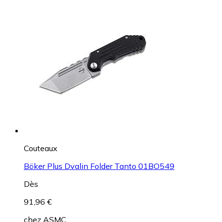
Couteaux
Böker Plus Dvalin Folder Tanto 01BO549
Dès
91,96 €
chez
ASMC